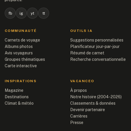
fb
ig
yt
tt
COMMUNAUTÉ
OUTILS IA
Carnets de voyage
Suggestions personnalisées
Albums photos
Planificateur jour-par-jour
Avis voyageurs
Résumé de carnet
Groupes thématiques
Recherche conversationnelle
Carte interactive
INSPIRATIONS
VACANCEO
Magazine
À propos
Destinations
Notre histoire (2004-2026)
Climat & météo
Classements & données
Devenir partenaire
Carrières
Presse