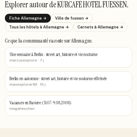
Explorer autour de
KURCAFE HOTEL FUESSEN
.
Fiche
Allemagne
→
Ville de
fussen
→
Tous les hôtels
à Allemagne
→
Carnets
à Allemagne
→
Ce que la communauté raconte
sur Allemagne
.
Une semaine à Berlin : street art, histoire et vie nocturne
marcusexplore
· 7 j
Berlin en automne : street art, histoire et vie nocturne effrénée
maxexplorer92
· 10 j
Vacances en Baviere (31.07-9.08.2008)
megahexchen