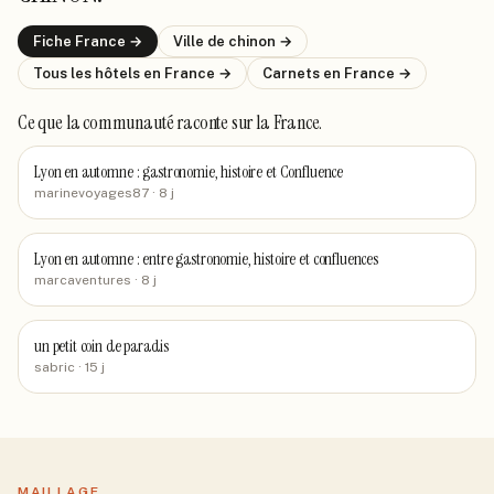
Fiche
France
→
Ville de
chinon
→
Tous les hôtels
en France
→
Carnets
en France
→
Ce que la communauté raconte
sur la France
.
Lyon en automne : gastronomie, histoire et Confluence
marinevoyages87
· 8 j
Lyon en automne : entre gastronomie, histoire et confluences
marcaventures
· 8 j
un petit coin de paradis
sabric
· 15 j
MAILLAGE