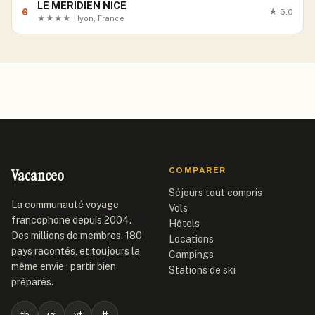
LE MERIDIEN NICE
6
★
5.0
★★★★ · lyon, France
Vacanceo
COMPARER
Séjours tout compris
La communauté voyage
Vols
francophone depuis 2004.
Hôtels
Des millions de membres, 180
Locations
pays racontés, et toujours la
Campings
même envie : partir bien
Stations de ski
préparés.
fb
ig
yt
tt