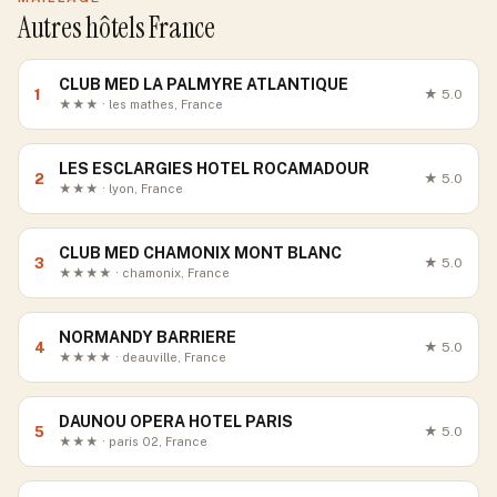
Autres hôtels France
CLUB MED LA PALMYRE ATLANTIQUE
1
★
5.0
★★★ · les mathes, France
LES ESCLARGIES HOTEL ROCAMADOUR
2
★
5.0
★★★ · lyon, France
CLUB MED CHAMONIX MONT BLANC
3
★
5.0
★★★★ · chamonix, France
NORMANDY BARRIERE
4
★
5.0
★★★★ · deauville, France
DAUNOU OPERA HOTEL PARIS
5
★
5.0
★★★ · paris 02, France