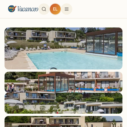
Vacanceo
EL