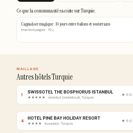
Ce que la communauté raconte
sur Turquie
.
Cappadoce magique : 10 jours entre ballons et souterrains
marievoyages
· 10 j
MAILLAGE
Autres hôtels Turquie
SWISSOTEL THE BOSPHORUS ISTANBUL
1
★
5.0
★★★★★ · istanbul (istamboul), Turquie
HOTEL PINE BAY HOLIDAY RESORT
4
★
5.0
★★★★ · kusadasi, Turquie