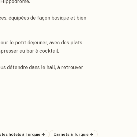
l'Hippodrome.

s, équipées de façon basique et bien 
ur le petit déjeuner, avec des plats 
resser au bar à cocktail.

ous détendre dans le hall, à retrouver 
 les hôtels
à Turquie
→
Carnets
à Turquie
→