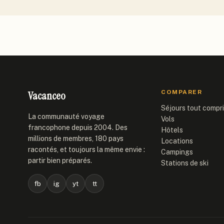
Vacanceo
COMPARER
Séjours tout compr
La communauté voyage
Vols
francophone depuis 2004. Des
Hôtels
millions de membres, 180 pays
Locations
racontés, et toujours la même envie :
Campings
partir bien préparés.
Stations de ski
fb
ig
yt
tt