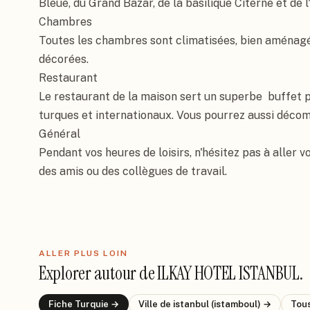
Bleue, du Grand Bazar, de la basilique Citerne et de 
Chambres

Toutes les chambres sont climatisées, bien aménagée
décorées.

Restaurant

Le restaurant de la maison sert un superbe  buffet po
turques et internationaux. Vous pourrez aussi décomp
Général

Pendant vos heures de loisirs, n'hésitez pas à aller v
des amis ou des collègues de travail.
ALLER PLUS LOIN
Explorer autour de
ILKAY HOTEL ISTANBUL
.
Fiche
Turquie
→
Ville de
istanbul (istamboul)
→
Tous