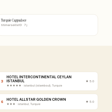
Turquie Cappadoce
titimarseille13
· 7 j
HOTEL INTERCONTINENTAL CEYLAN
ISTANBUL
3
★
5.0
★★★★★ · istanbul (istamboul), Turquie
HOTEL ALLSTAR GOLDEN CROWN
6
★
5.0
★★★ · istanbul, Turquie