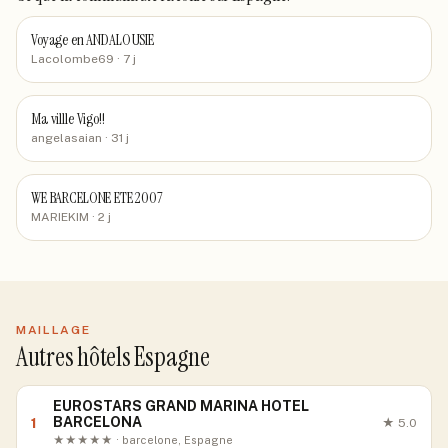
Voyage en ANDALOUSIE
Lacolombe69
· 7 j
Ma villle Vigo!!
angelasaian
· 31 j
WE BARCELONE ETE 2007
MARIEKIM
· 2 j
MAILLAGE
Autres hôtels Espagne
EUROSTARS GRAND MARINA HOTEL
BARCELONA
1
★
5.0
★★★★★ · barcelone, Espagne