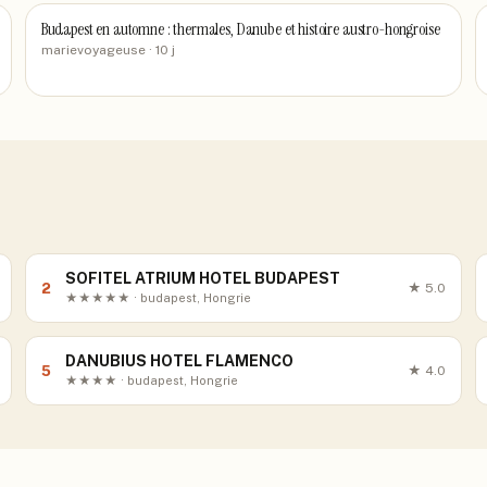
Budapest en automne : thermales, Danube et histoire austro-hongroise
marievoyageuse
· 10 j
SOFITEL ATRIUM HOTEL BUDAPEST
2
★
5.0
★★★★★ · budapest, Hongrie
DANUBIUS HOTEL FLAMENCO
5
★
4.0
★★★★ · budapest, Hongrie