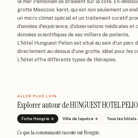
la mer Pannonian se brisaient sur la côte. En-dessous 
grotte Mesozoic karst, qui est non seulement un end
un micro climat spécial et un traitement curatif prou
d'années d'expérience, d'observations médicales et cl
données scientifiques de ses milliers de patients.

L'hôtel Hunguest Pelion est situé au sein d'un parc de
directement au-dessus d'une grotte, idéal pour les cu
L'hôtel offre différents types de thérapies.
ALLER PLUS LOIN
Explorer autour de
HUNGUEST HOTEL PELI
Fiche
Hongrie
→
Ville de
tapolca
→
Tous les hôtels
Ce que la communauté raconte
sur Hongrie
.