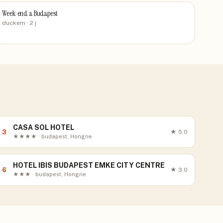
Week end a Budapest
duckem
· 2 j
CASA SOL HOTEL
3
★
5.0
★★★★ · budapest, Hongrie
HOTEL IBIS BUDAPEST EMKE CITY CENTRE
6
★
3.0
★★★ · budapest, Hongrie