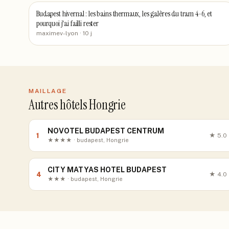
Budapest hivernal : les bains thermaux, les galères du tram 4-6, et
pourquoi j'ai failli rester
maximev-lyon
· 10 j
MAILLAGE
Autres hôtels Hongrie
NOVOTEL BUDAPEST CENTRUM
1
★
5.0
★★★★ · budapest, Hongrie
CITY MATYAS HOTEL BUDAPEST
4
★
4.0
★★★ · budapest, Hongrie