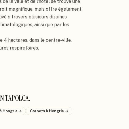
de la ville et de l'hôtel se trouve une 
roit magnifique, mais offre également 
vé à travers plusieurs dizaines 
imatologiques, ainsi que par les 
 4 hectares, dans le centre-ville, 
res respiratoires.

ON TAPOLCA
.
à Hongrie
→
Carnets
à Hongrie
→