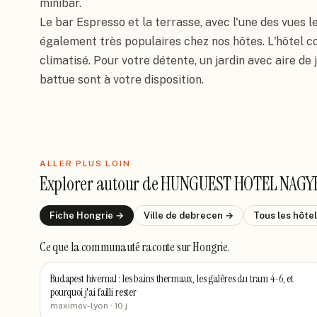
minibar.

Le bar Espresso et la terrasse, avec l'une des vues l
également très populaires chez nos hôtes. L'hôtel 
climatisé. Pour votre détente, un jardin avec aire de j
battue sont à votre disposition.
ALLER PLUS LOIN
Explorer autour de
HUNGUEST HOTEL NAGY
Fiche
Hongrie
→
Ville de
debrecen
→
Tous les hôte
Ce que la communauté raconte
sur Hongrie
.
Budapest hivernal : les bains thermaux, les galères du tram 4-6, et
pourquoi j'ai failli rester
maximev-lyon
· 10 j