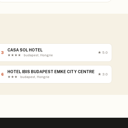
CASA SOL HOTEL
3
★
5.0
★★★★ · budapest, Hongrie
HOTEL IBIS BUDAPEST EMKE CITY CENTRE
6
★
3.0
★★★ · budapest, Hongrie