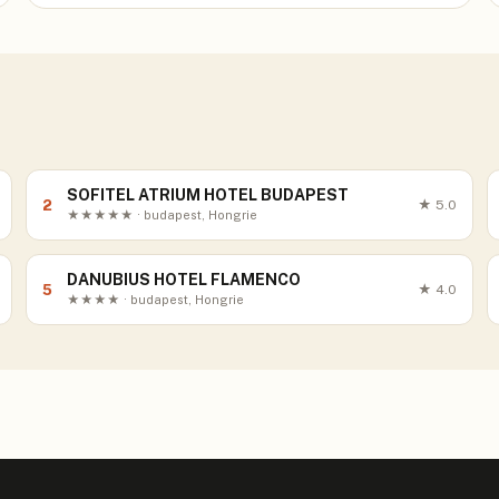
SOFITEL ATRIUM HOTEL BUDAPEST
2
★
5.0
★★★★★ · budapest, Hongrie
DANUBIUS HOTEL FLAMENCO
5
★
4.0
★★★★ · budapest, Hongrie