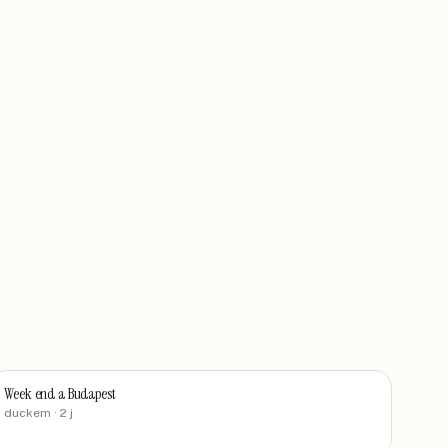
Week end a Budapest
duckem
· 2 j