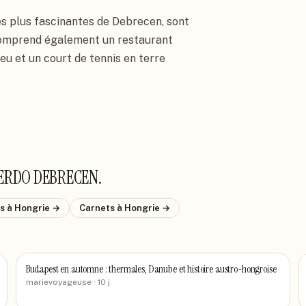
es plus fascinantes de Debrecen, sont 
comprend également un restaurant 
eu et un court de tennis en terre 
ERDO DEBRECEN
.
ls
à Hongrie
→
Carnets
à Hongrie
→
Budapest en automne : thermales, Danube et histoire austro-hongroise
marievoyageuse
· 10 j