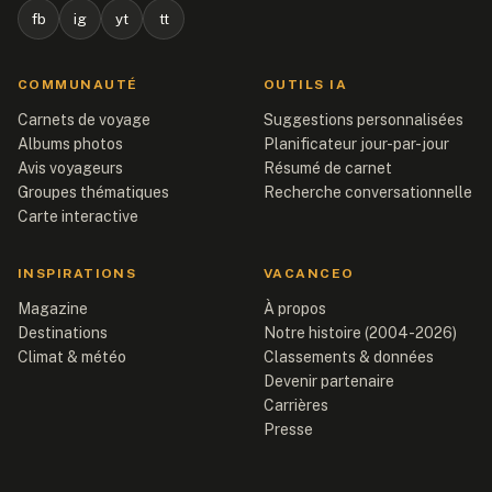
fb
ig
yt
tt
COMMUNAUTÉ
OUTILS IA
Carnets de voyage
Suggestions personnalisées
Albums photos
Planificateur jour-par-jour
Avis voyageurs
Résumé de carnet
Groupes thématiques
Recherche conversationnelle
Carte interactive
INSPIRATIONS
VACANCEO
Magazine
À propos
Destinations
Notre histoire (2004-2026)
Climat & météo
Classements & données
Devenir partenaire
Carrières
Presse