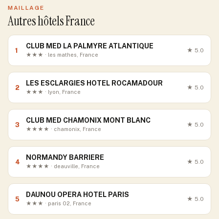
MAILLAGE
Autres hôtels France
CLUB MED LA PALMYRE ATLANTIQUE
1
★
5.0
★★★ · les mathes, France
LES ESCLARGIES HOTEL ROCAMADOUR
2
★
5.0
★★★ · lyon, France
CLUB MED CHAMONIX MONT BLANC
3
★
5.0
★★★★ · chamonix, France
NORMANDY BARRIERE
4
★
5.0
★★★★ · deauville, France
DAUNOU OPERA HOTEL PARIS
5
★
5.0
★★★ · paris 02, France