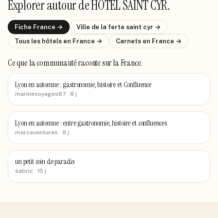
Explorer autour de
HOTEL SAINT CYR
.
Fiche
France
→
Ville de
la ferte saint cyr
→
Tous les hôtels
en France
→
Carnets
en France
→
Ce que la communauté raconte
sur la France
.
Lyon en automne : gastronomie, histoire et Confluence
marinevoyages87
· 8 j
Lyon en automne : entre gastronomie, histoire et confluences
marcaventures
· 8 j
un petit coin de paradis
sabric
· 15 j