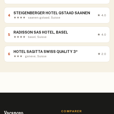
STEIGENBERGER HOTEL GSTAAD SAANEN
4
★
4.0
★★★★ · saanen-gstaad, Suisse
RADISSON SAS HOTEL, BASEL
5
★
4.0
★★★★ · basel, Suisse
HOTEL SAGITTA SWISS QUALITY 3*
6
★
2.0
★★★ · geneve, Suisse
Vacanceo
COMPARER