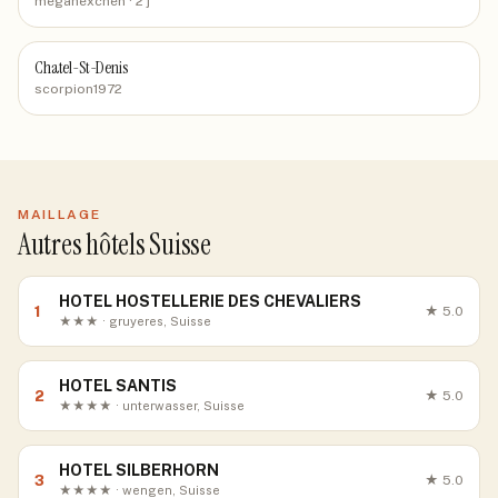
megahexchen
· 2 j
Chatel-St-Denis
scorpion1972
MAILLAGE
Autres hôtels Suisse
HOTEL HOSTELLERIE DES CHEVALIERS
1
★
5.0
★★★ · gruyeres, Suisse
HOTEL SANTIS
2
★
5.0
★★★★ · unterwasser, Suisse
HOTEL SILBERHORN
3
★
5.0
★★★★ · wengen, Suisse