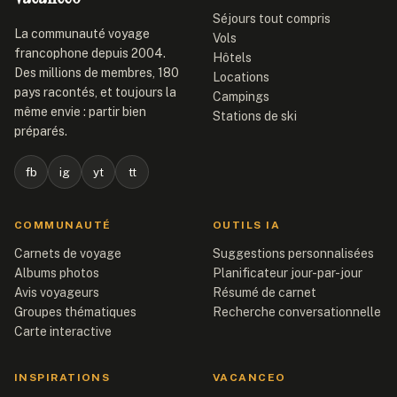
Séjours tout compris
La communauté voyage
Vols
francophone depuis 2004.
Hôtels
Des millions de membres, 180
Locations
pays racontés, et toujours la
Campings
même envie : partir bien
Stations de ski
préparés.
fb
ig
yt
tt
COMMUNAUTÉ
OUTILS IA
Carnets de voyage
Suggestions personnalisées
Albums photos
Planificateur jour-par-jour
Avis voyageurs
Résumé de carnet
Groupes thématiques
Recherche conversationnelle
Carte interactive
INSPIRATIONS
VACANCEO