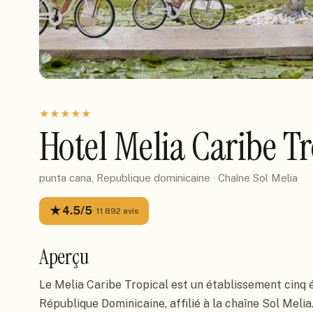
★
★
★
★
★
Hotel Melia Caribe Tr
punta cana, Republique dominicaine
· Chaîne
Sol Melia
★
4.5
/5
·
11 892
avis
Aperçu
Le Melia Caribe Tropical est un établissement cinq é
République Dominicaine, affilié à la chaîne Sol Melia