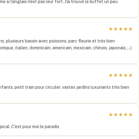
 si l'anglais n'est pas leur fort. J'ai trouvé le buffet un peu
★
★
★
★
★
, plusieurs bassin avec poissons, parc fleurie et trés bien
que, italien, dominicain, americain, mexicain, chinois, japonais,...)
★
★
★
★
★
ants, petit train pour circuler, vastes jardins luxuriants très bien
★
★
★
★
★
ical. C'est pour moi le paradis