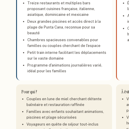
Treize restaurants et multiples bars
proposant cuisines française, italienne,
asiatique, dominicaine et mexicaine
Deux grandes piscines et accès direct à la
plage de Punta Cana, reconnue pour sa
beauté
Chambres spacieuses convenables pour
familles ou couples cherchant de l'espace
Petit train interne facilitant les déplacements
sur le vaste domaine
Programme d'animations journalières varié,
idéal pour les familles
Pour qui ?
À évi
Couples en lune de miel cherchant détente
V
balnéaire et restauration raffinée
a
p
Familles avec enfants souhaitant animations,
piscines et plage sécurisées
V
h
Voyageurs en quête de séjour tout-inclus
s