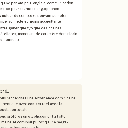
Équipe parlant peu l'anglais, communication
limitée pour touristes anglophones
Ampleur du complexe pouvant sembler
impersonnelle et moins accueillante
Offre générique typique des chaînes
hôtelières, manquant de caractère dominicain
authentique
ter si…
ous recherchez une expérience dominicaine
uthentique avec contact réel avec la
opulation locale
ous préférez un établissement à taille
umaine et convivial plutôt qu'une méga-
tructure impersonnelle