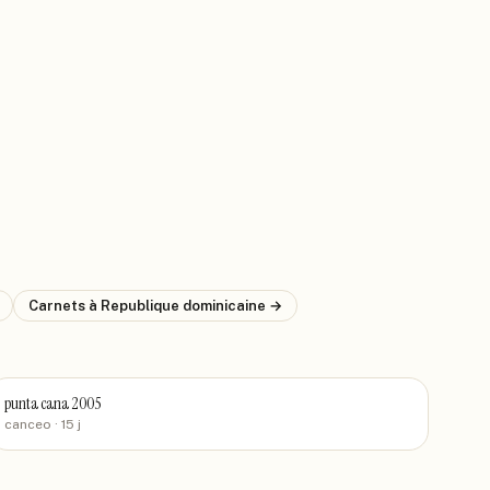
Carnets
à Republique dominicaine
→
punta cana 2005
canceo
· 15 j