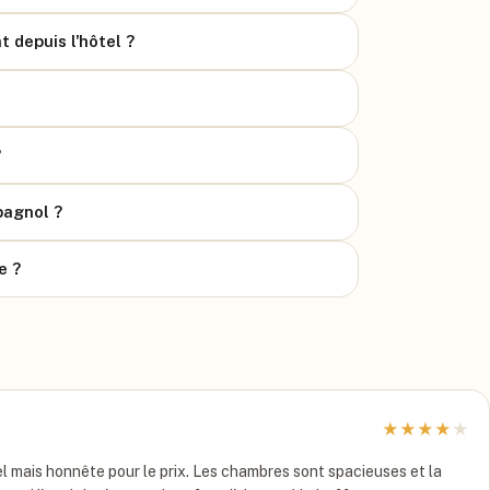
 depuis l'hôtel ?
?
pagnol ?
e ?
★
★
★
★
★
el mais honnête pour le prix. Les chambres sont spacieuses et la