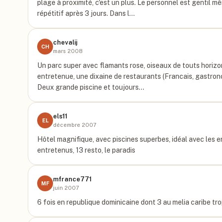
plage à proximité, c'est un plus. Le personnel est gentil même
répétitif après 3 jours. Dans l…
chevalij
CH
mars 2008
Un parc super avec flamants rose, oiseaux de touts horizons
entretenue, une dixaine de restaurants (Francais, gastronomi
Deux grande piscine et toujours…
els11
EL
décembre 2007
Hôtel magnifique, avec piscines superbes, idéal avec les enf
entretenus, 13 resto, le paradis
mfrance771
MF
juin 2007
6 fois en republique dominicaine dont 3 au melia caribe trop