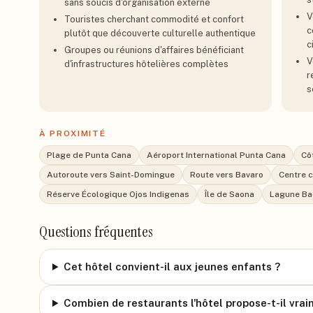
sans soucis d'organisation externe
V
Touristes cherchant commodité et confort
c
plutôt que découverte culturelle authentique
c
Groupes ou réunions d'affaires bénéficiant
V
d'infrastructures hôtelières complètes
r
s
À PROXIMITÉ
Plage de Punta Cana
Aéroport International Punta Cana
Cô
Autoroute vers Saint-Domingue
Route vers Bavaro
Centre 
Réserve Écologique Ojos Indigenas
Île de Saona
Lagune Ba
Questions fréquentes
Cet hôtel convient-il aux jeunes enfants ?
Combien de restaurants l'hôtel propose-t-il vrai