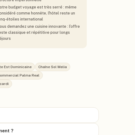
otre budget voyage est très serré : même
onsidéré comme honnête, l'hôtel reste un
inq-étoiles international
ous demandez une cuisine innovante : l'offre
este classique et répétitive pour longs
éjours
te Est Dominicaine
Chaîne Sol Melia
commercial Palma Real
cardi
ment ?