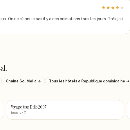
★
★
★
★
★
x. On ne s'ennuie pas il y a des animations tous les jours. Trés joli
cal
.
Chaîne
Sol Melia
→
Tous les hôtels
à Republique dominicaine
→
Voyage Juan Dolio 2007
jess-y
· 7 j