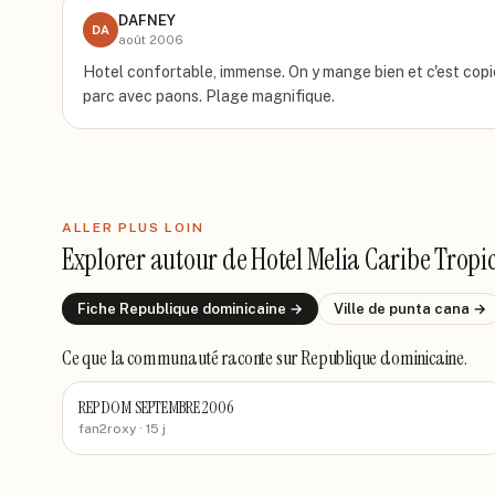
DAFNEY
DA
août 2006
Hotel confortable, immense. On y mange bien et c'est copieu
parc avec paons. Plage magnifique.
ALLER PLUS LOIN
Explorer autour de
Hotel Melia Caribe Tropi
Fiche
Republique dominicaine
→
Ville de
punta cana
→
Ce que la communauté raconte
sur Republique dominicaine
.
REP DOM SEPTEMBRE 2006
fan2roxy
· 15 j