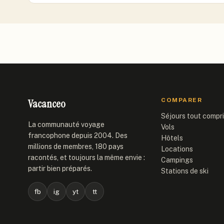
Vacanceo
COMPARER
Séjours tout compr
La communauté voyage
Vols
francophone depuis 2004. Des
Hôtels
millions de membres, 180 pays
Locations
racontés, et toujours la même envie :
Campings
partir bien préparés.
Stations de ski
fb
ig
yt
tt