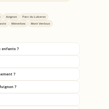
e
Avignon
Parc du Luberon
oste
Ménerbes
Mont Ventoux
c enfants ?
ssement ?
Avignon ?