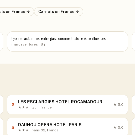
els
en France
→
Carnets
en France
→
Lyon en automne : entre gastronomie, histoire et confluences
marcaventures
· 8 j
LES ESCLARGIES HOTEL ROCAMADOUR
2
★
5.0
★★★ · lyon, France
DAUNOU OPERA HOTEL PARIS
5
★
5.0
★★★ · paris 02, France