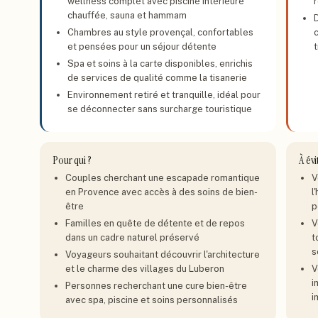
wellness complet avec piscine intérieure
r
chauffée, sauna et hammam
Chambres au style provençal, confortables
et pensées pour un séjour détente
Spa et soins à la carte disponibles, enrichis
de services de qualité comme la tisanerie
Environnement retiré et tranquille, idéal pour
se déconnecter sans surcharge touristique
Pour qui ?
À évi
Couples cherchant une escapade romantique
V
en Provence avec accès à des soins de bien-
l
être
p
Familles en quête de détente et de repos
V
dans un cadre naturel préservé
t
s
Voyageurs souhaitant découvrir l'architecture
et le charme des villages du Luberon
V
i
Personnes recherchant une cure bien-être
i
avec spa, piscine et soins personnalisés