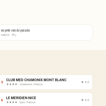
un petit coin de paradis
sabric
· 15 j
CLUB MED CHAMONIX MONT BLANC
3
★
5.0
★★★★ · chamonix, France
LE MERIDIEN NICE
6
★
5.0
★★★★ · lyon, France