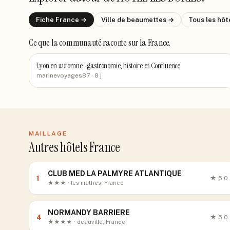
Fiche
France
→
Ville de
beaumettes
→
Tous les hôt
Ce que la communauté raconte
sur la France
.
Lyon en automne : gastronomie, histoire et Confluence
marinevoyages87
· 8 j
MAILLAGE
Autres hôtels France
CLUB MED LA PALMYRE ATLANTIQUE
1
★
5.0
★★★ · les mathes, France
NORMANDY BARRIERE
4
★
5.0
★★★★ · deauville, France