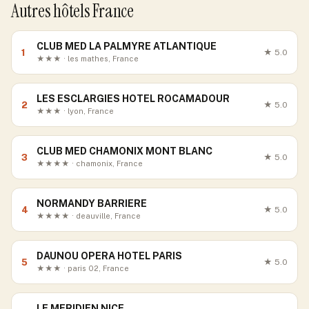
Autres hôtels France
CLUB MED LA PALMYRE ATLANTIQUE
1
★
5.0
★★★ · les mathes, France
LES ESCLARGIES HOTEL ROCAMADOUR
2
★
5.0
★★★ · lyon, France
CLUB MED CHAMONIX MONT BLANC
3
★
5.0
★★★★ · chamonix, France
NORMANDY BARRIERE
4
★
5.0
★★★★ · deauville, France
DAUNOU OPERA HOTEL PARIS
5
★
5.0
★★★ · paris 02, France
LE MERIDIEN NICE