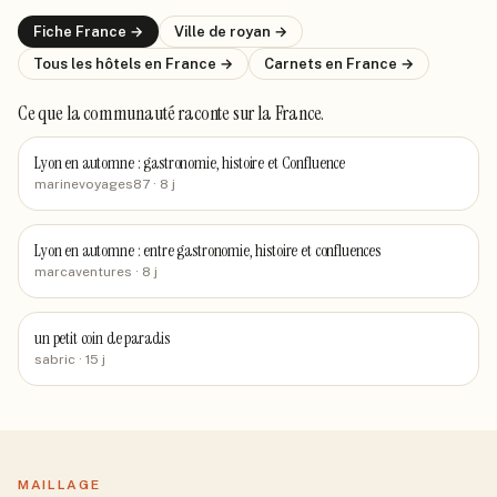
Fiche
France
→
Ville de
royan
→
Tous les hôtels
en France
→
Carnets
en France
→
Ce que la communauté raconte
sur la France
.
Lyon en automne : gastronomie, histoire et Confluence
marinevoyages87
· 8 j
Lyon en automne : entre gastronomie, histoire et confluences
marcaventures
· 8 j
un petit coin de paradis
sabric
· 15 j
MAILLAGE