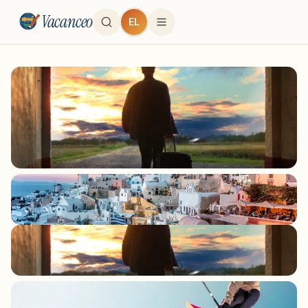
Vacanceo
EL