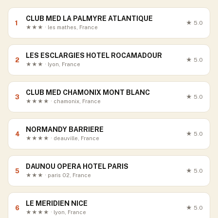
CLUB MED LA PALMYRE ATLANTIQUE
1
★
5.0
★★★ · les mathes, France
LES ESCLARGIES HOTEL ROCAMADOUR
2
★
5.0
★★★ · lyon, France
CLUB MED CHAMONIX MONT BLANC
3
★
5.0
★★★★ · chamonix, France
NORMANDY BARRIERE
4
★
5.0
★★★★ · deauville, France
DAUNOU OPERA HOTEL PARIS
5
★
5.0
★★★ · paris 02, France
LE MERIDIEN NICE
6
★
5.0
★★★★ · lyon, France