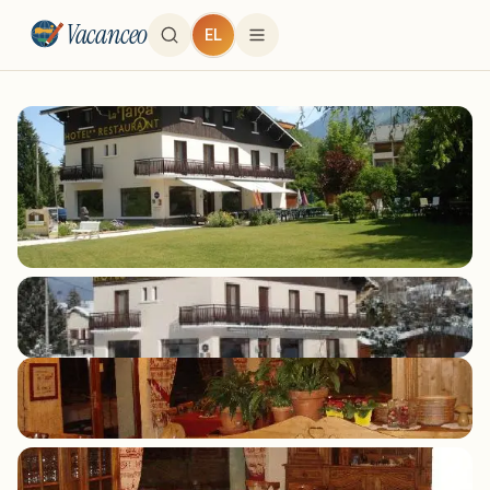
Vacanceo
EL