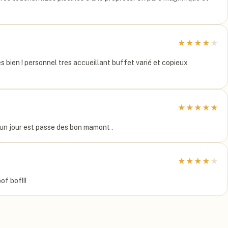
★
★
★
★
★
s bien ! personnel tres accueillant buffet varié et copieux
★
★
★
★
★
e un jour est passe des bon mamont .
★
★
★
★
★
of bof!!!