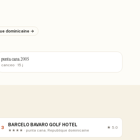
ue dominicaine
→
punta cana 2005
canceo
· 15 j
BARCELO BAVARO GOLF HOTEL
3
★
5.0
★★★★ · punta cana, Republique dominicaine