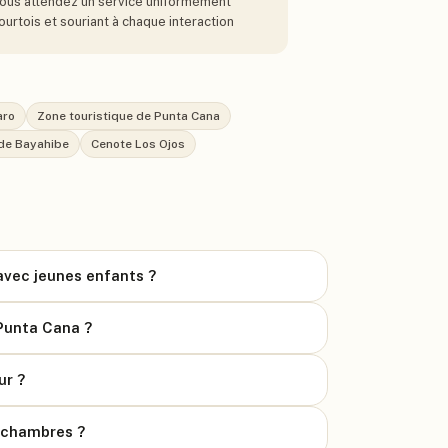
ous attendez un service uniformément
ourtois et souriant à chaque interaction
aro
Zone touristique de Punta Cana
 de Bayahibe
Cenote Los Ojos
avec jeunes enfants ?
 Punta Cana ?
ur ?
s chambres ?