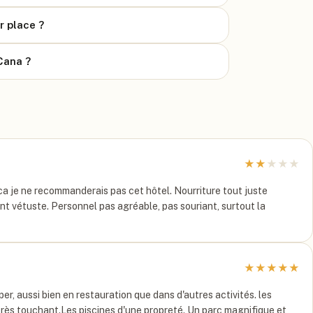
r place ?
Cana ?
★
★
★
★
★
ca je ne recommanderais pas cet hôtel. Nourriture tout juste
ent vétuste. Personnel pas agréable, pas souriant, surtout la
★
★
★
★
★
er, aussi bien en restauration que dans d'autres activités. les
rès touchant.Les piscines d'une propreté. Un parc magnifique et