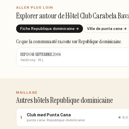
ALLER PLUS LOIN
Explorer autour de
Hôtel Club Carabela Bav
Fiche
Republique dominicaine
→
Ville de
punta cana
→
Ce que la communauté raconte
sur Republique dominicaine
.
REP DOM SEPTEMBRE 2006
fan2roxy
· 15 j
MAILLAGE
Autres hôtels Republique dominicaine
Club med Punta Cana
1
★
5.0
punta cana, Republique dominicaine