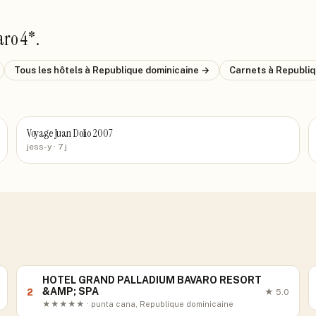
aro 4*
.
Tous les hôtels
à Republique dominicaine
→
Carnets
à Republiq
Voyage Juan Dolio 2007
jess-y
· 7 j
HOTEL GRAND PALLADIUM BAVARO RESORT
&AMP; SPA
2
★
5.0
★★★★★ · punta cana, Republique dominicaine