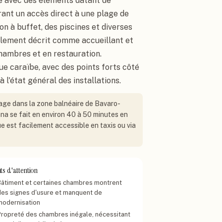
e avec des éléments datant de
rant un accès direct à une plage de
n à buffet, des piscines et diverses
alement décrit comme accueillant et
chambres et en restauration.
ue caraïbe, avec des points forts côté
 l'état général des installations.
lage dans la zone balnéaire de Bavaro-
na se fait en environ 40 à 50 minutes en
que est facilement accessible en taxis ou via
ts d'attention
Bâtiment et certaines chambres montrent
des signes d'usure et manquent de
modernisation
Propreté des chambres inégale, nécessitant