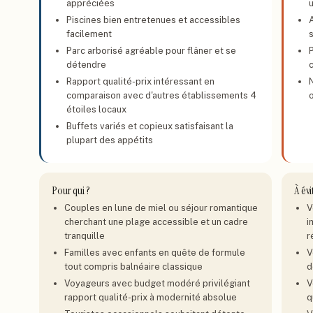
appréciées
u
Piscines bien entretenues et accessibles
A
facilement
Parc arborisé agréable pour flâner et se
détendre
c
Rapport qualité-prix intéressant en
comparaison avec d'autres établissements 4
o
étoiles locaux
Buffets variés et copieux satisfaisant la
plupart des appétits
Pour qui ?
À évi
Couples en lune de miel ou séjour romantique
V
cherchant une plage accessible et un cadre
i
tranquille
r
Familles avec enfants en quête de formule
V
tout compris balnéaire classique
d
Voyageurs avec budget modéré privilégiant
V
rapport qualité-prix à modernité absolue
q