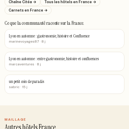
Chaîne
Citéa
→
Tous les hôtels
en France
→
Carnets
en France
→
Ce que la communauté raconte
sur la France
.
Lyon en automne : gastronomie, histoire et Confluence
marinevoyages87
· 8 j
Lyon en automne : entre gastronomie, histoire et confluences
marcaventures
· 8 j
un petit coin de paradis
sabric
· 15 j
MAILLAGE
Autres hôtels France