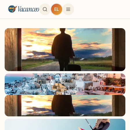
Vacanceo
EL