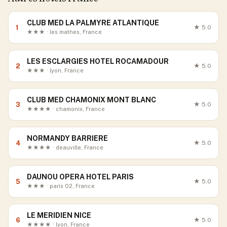
CLUB MED LA PALMYRE ATLANTIQUE
1
★
5.0
★★★ · les mathes, France
LES ESCLARGIES HOTEL ROCAMADOUR
2
★
5.0
★★★ · lyon, France
CLUB MED CHAMONIX MONT BLANC
3
★
5.0
★★★★ · chamonix, France
NORMANDY BARRIERE
4
★
5.0
★★★★ · deauville, France
DAUNOU OPERA HOTEL PARIS
5
★
5.0
★★★ · paris 02, France
LE MERIDIEN NICE
6
★
5.0
★★★★ · lyon, France