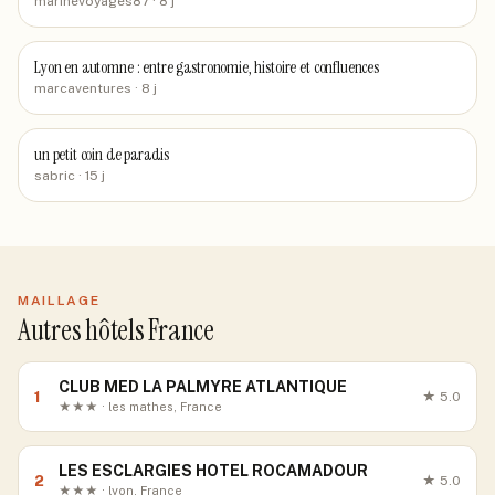
marinevoyages87
· 8 j
Lyon en automne : entre gastronomie, histoire et confluences
marcaventures
· 8 j
un petit coin de paradis
sabric
· 15 j
MAILLAGE
Autres hôtels France
CLUB MED LA PALMYRE ATLANTIQUE
1
★
5.0
★★★ · les mathes, France
LES ESCLARGIES HOTEL ROCAMADOUR
2
★
5.0
★★★ · lyon, France