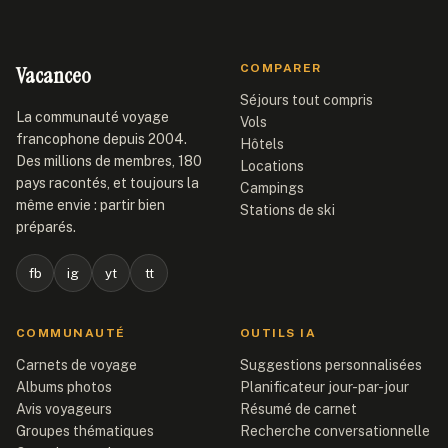
Vacanceo
COMPARER
Séjours tout compris
La communauté voyage
Vols
francophone depuis 2004.
Hôtels
Des millions de membres, 180
Locations
pays racontés, et toujours la
Campings
même envie : partir bien
Stations de ski
préparés.
fb
ig
yt
tt
COMMUNAUTÉ
OUTILS IA
Carnets de voyage
Suggestions personnalisées
Albums photos
Planificateur jour-par-jour
Avis voyageurs
Résumé de carnet
Groupes thématiques
Recherche conversationnelle