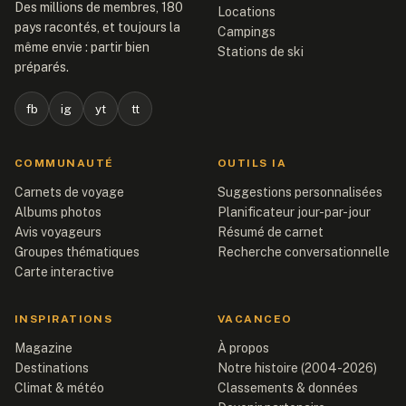
Des millions de membres, 180
Locations
pays racontés, et toujours la
Campings
même envie : partir bien
Stations de ski
préparés.
fb
ig
yt
tt
COMMUNAUTÉ
OUTILS IA
Carnets de voyage
Suggestions personnalisées
Albums photos
Planificateur jour-par-jour
Avis voyageurs
Résumé de carnet
Groupes thématiques
Recherche conversationnelle
Carte interactive
INSPIRATIONS
VACANCEO
Magazine
À propos
Destinations
Notre histoire (2004-2026)
Climat & météo
Classements & données