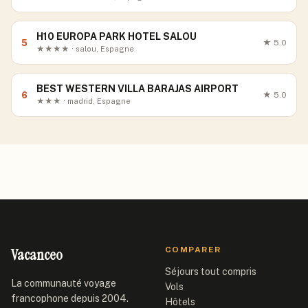
H10 EUROPA PARK HOTEL SALOU
5
★
5.0
★★★★ · salou, Espagne
BEST WESTERN VILLA BARAJAS AIRPORT
6
★
5.0
★★★ · madrid, Espagne
Vacanceo
COMPARER
Séjours tout compris
La communauté voyage
Vols
francophone depuis 2004.
Hôtels