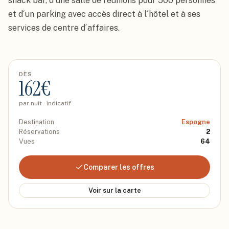
snack bar, d´une salle de réunions pour 500 personnes 
et d´un parking avec accès direct à l´hôtel et à ses 
services de centre d´affaires.
DÈS
162
€
par nuit · indicatif
Destination
Espagne
Réservations
2
Vues
64
Comparer les offres
Voir sur la carte