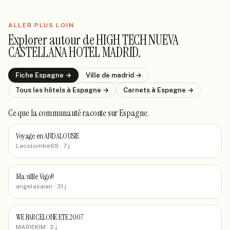
ALLER PLUS LOIN
Explorer autour de
HIGH TECH NUEVA
CASTELLANA HOTEL MADRID
.
Fiche
Espagne
→
Ville de
madrid
→
Tous les hôtels
à Espagne
→
Carnets
à Espagne
→
Ce que la communauté raconte
sur Espagne
.
Voyage en ANDALOUSIE
Lacolombe69
· 7 j
Ma villle Vigo!!
angelasaian
· 31 j
WE BARCELONE ETE 2007
MARIEKIM
· 2 j