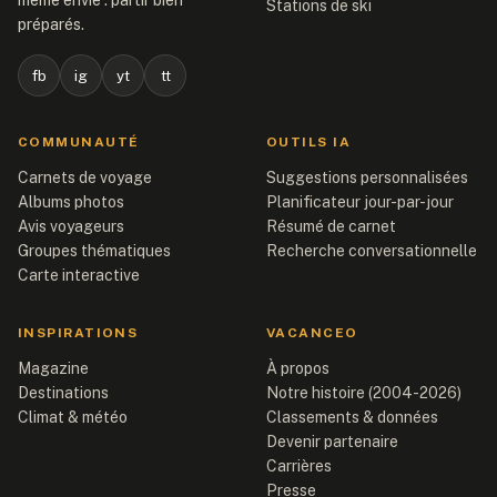
même envie : partir bien
Stations de ski
préparés.
fb
ig
yt
tt
COMMUNAUTÉ
OUTILS IA
Carnets de voyage
Suggestions personnalisées
Albums photos
Planificateur jour-par-jour
Avis voyageurs
Résumé de carnet
Groupes thématiques
Recherche conversationnelle
Carte interactive
INSPIRATIONS
VACANCEO
Magazine
À propos
Destinations
Notre histoire (2004-2026)
Climat & météo
Classements & données
Devenir partenaire
Carrières
Presse