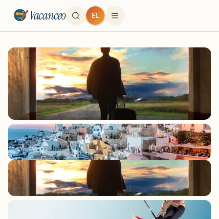
Vacanceo
EL