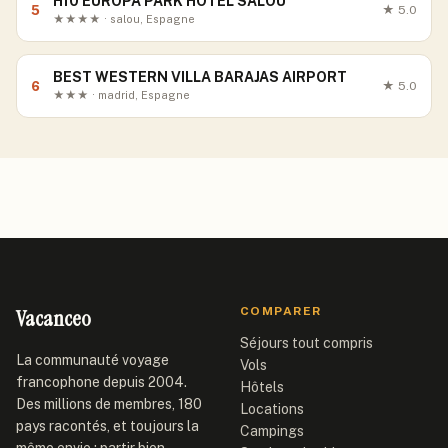
H10 EUROPA PARK HOTEL SALOU
5
★
5.0
★★★★ · salou, Espagne
BEST WESTERN VILLA BARAJAS AIRPORT
6
★
5.0
★★★ · madrid, Espagne
Vacanceo
COMPARER
Séjours tout compris
La communauté voyage
Vols
francophone depuis 2004.
Hôtels
Des millions de membres, 180
Locations
pays racontés, et toujours la
Campings