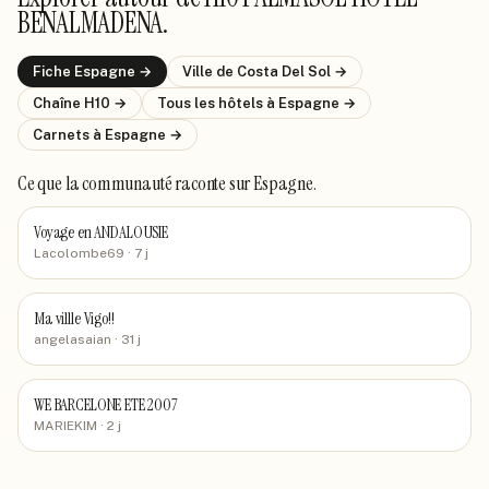
BENALMADENA
.
Fiche
Espagne
→
Ville de
Costa Del Sol
→
Chaîne
H10
→
Tous les hôtels
à Espagne
→
Carnets
à Espagne
→
Ce que la communauté raconte
sur Espagne
.
Voyage en ANDALOUSIE
Lacolombe69
· 7 j
Ma villle Vigo!!
angelasaian
· 31 j
WE BARCELONE ETE 2007
MARIEKIM
· 2 j