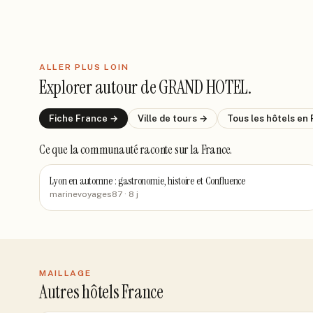
ALLER PLUS LOIN
Explorer autour de
GRAND HOTEL
.
Fiche
France
→
Ville de
tours
→
Tous les hôtels
en 
Ce que la communauté raconte
sur la France
.
Lyon en automne : gastronomie, histoire et Confluence
marinevoyages87
· 8 j
MAILLAGE
Autres hôtels France