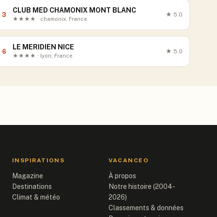
CLUB MED CHAMONIX MONT BLANC
3
★
5.0
★★★★ · chamonix, France
LE MERIDIEN NICE
6
★
5.0
★★★★ · lyon, France
INSPIRATIONS
VACANCEO
Magazine
À propos
Destinations
Notre histoire (2004-
Climat & météo
2026)
Classements & données