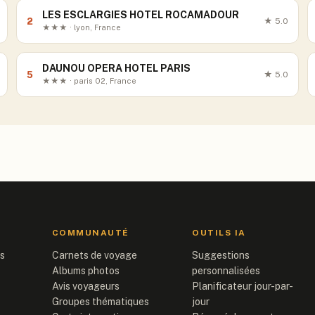
LES ESCLARGIES HOTEL ROCAMADOUR
2
★
5.0
★★★ · lyon, France
DAUNOU OPERA HOTEL PARIS
5
★
5.0
★★★ · paris 02, France
COMMUNAUTÉ
OUTILS IA
is
Carnets de voyage
Suggestions
Albums photos
personnalisées
Avis voyageurs
Planificateur jour-par-
Groupes thématiques
jour