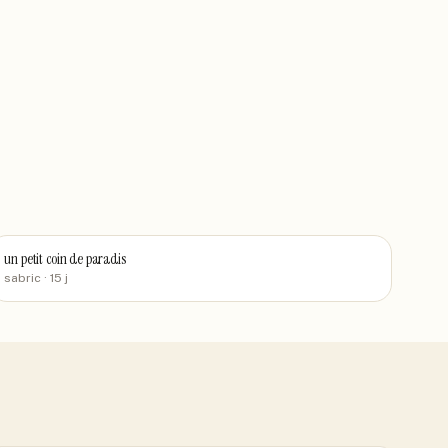
un petit coin de paradis
sabric
· 15 j