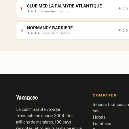
CLUB MED LA PALMYRE ATLANTIQUE
1
★
5.0
★★★ · les mathes, France
NORMANDY BARRIERE
4
★
5.0
★★★★ · deauville, France
Vacanceo
COMPARER
Séjours tout compr
La communauté voyage
Vols
francophone depuis 2004. Des
Hôtels
millions de membres, 180 pays
Locations
racontés, et toujours la même envie :