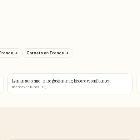
France
→
Carnets
en France
→
Lyon en automne : entre gastronomie, histoire et confluences
marcaventures
· 8 j