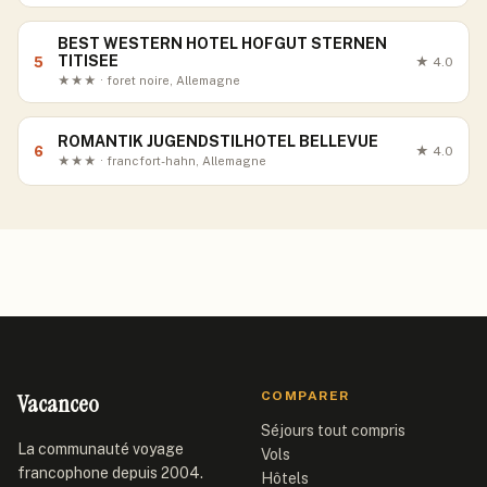
BEST WESTERN HOTEL HOFGUT STERNEN
TITISEE
5
★
4.0
★★★ · foret noire, Allemagne
ROMANTIK JUGENDSTILHOTEL BELLEVUE
6
★
4.0
★★★ · francfort-hahn, Allemagne
Vacanceo
COMPARER
Séjours tout compris
La communauté voyage
Vols
francophone depuis 2004.
Hôtels