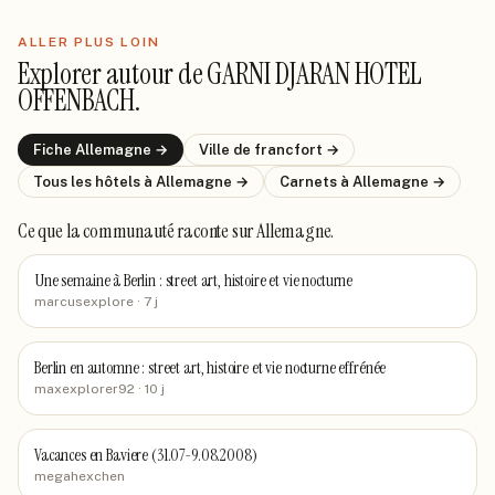
ALLER PLUS LOIN
Explorer autour de
GARNI DJARAN HOTEL
OFFENBACH
.
Fiche
Allemagne
→
Ville de
francfort
→
Tous les hôtels
à Allemagne
→
Carnets
à Allemagne
→
Ce que la communauté raconte
sur Allemagne
.
Une semaine à Berlin : street art, histoire et vie nocturne
marcusexplore
· 7 j
Berlin en automne : street art, histoire et vie nocturne effrénée
maxexplorer92
· 10 j
Vacances en Baviere (31.07-9.08.2008)
megahexchen