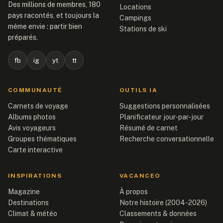
Des millions de membres, 180
Locations
pays racontés, et toujours la
Campings
même envie : partir bien
Stations de ski
préparés.
fb
ig
yt
tt
COMMUNAUTÉ
OUTILS IA
Carnets de voyage
Suggestions personnalisées
Albums photos
Planificateur jour-par-jour
Avis voyageurs
Résumé de carnet
Groupes thématiques
Recherche conversationnelle
Carte interactive
INSPIRATIONS
VACANCEO
Magazine
À propos
Destinations
Notre histoire (2004-2026)
Climat & météo
Classements & données