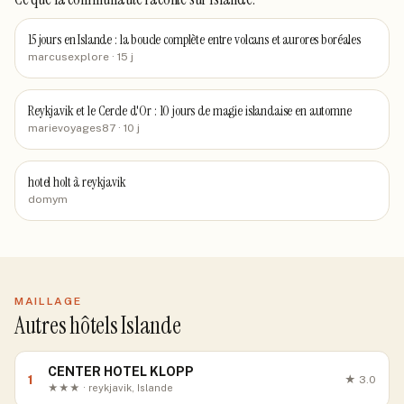
15 jours en Islande : la boucle complète entre volcans et aurores boréales
marcusexplore
· 15 j
Reykjavik et le Cercle d'Or : 10 jours de magie islandaise en automne
marievoyages87
· 10 j
hotel holt à reykjavik
domym
MAILLAGE
Autres hôtels Islande
CENTER HOTEL KLOPP
1
★
3.0
★★★ · reykjavik, Islande