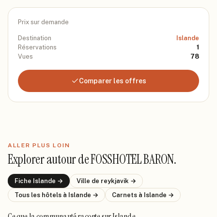
Prix sur demande
Destination
Islande
Réservations
1
Vues
78
Comparer les offres
ALLER PLUS LOIN
Explorer autour de
FOSSHOTEL BARON
.
Fiche
Islande
→
Ville de
reykjavik
→
Tous les hôtels
à Islande
→
Carnets
à Islande
→
Ce que la communauté raconte
sur Islande
.