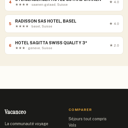
4
★
4.0
★★★★ · saanen-gstaad, Suisse
RADISSON SAS HOTEL, BASEL
5
★
4.0
★★★★ · basel, Suisse
HOTEL SAGITTA SWISS QUALITY 3*
6
★
2.0
★★★ · geneve, Suisse
Vacanceo
COMPARER
Séjours tout compris
La communauté voyage
Vols