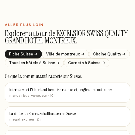
ALLER PLUS LOIN
Explorer autour de
EXCELSIOR SWISS QUALITY
GRAND HOTEL MONTREUX
.
Fiche
Suisse
→
Ville de
montreux
→
Chaîne
Quality
→
Tous les hôtels
à Suisse
→
Carnets
à Suisse
→
Ce que la communauté raconte
sur Suisse
.
Interlaken et l'Oberland bernois : randos et Jungfrau en automne
marcairbus-voyageur
· 10 j
La chute du Rhin a Schaffhausen en Suisse
megahexchen
· 2 j