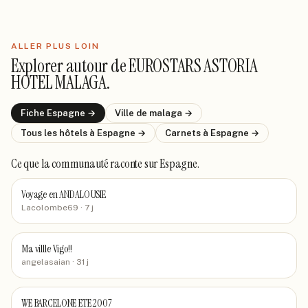
ALLER PLUS LOIN
Explorer autour de
EUROSTARS ASTORIA
HOTEL MALAGA
.
Fiche
Espagne
→
Ville de
malaga
→
Tous les hôtels
à Espagne
→
Carnets
à Espagne
→
Ce que la communauté raconte
sur Espagne
.
Voyage en ANDALOUSIE
Lacolombe69
· 7 j
Ma villle Vigo!!
angelasaian
· 31 j
WE BARCELONE ETE 2007