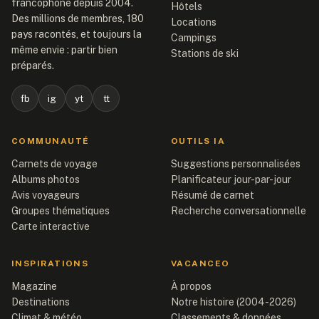
francophone depuis 2004.
Hôtels
Des millions de membres, 180
Locations
pays racontés, et toujours la
Campings
même envie : partir bien
Stations de ski
préparés.
fb
ig
yt
tt
COMMUNAUTÉ
OUTILS IA
Carnets de voyage
Suggestions personnalisées
Albums photos
Planificateur jour-par-jour
Avis voyageurs
Résumé de carnet
Groupes thématiques
Recherche conversationnelle
Carte interactive
INSPIRATIONS
VACANCEO
Magazine
À propos
Destinations
Notre histoire (2004-2026)
Climat & météo
Classements & données