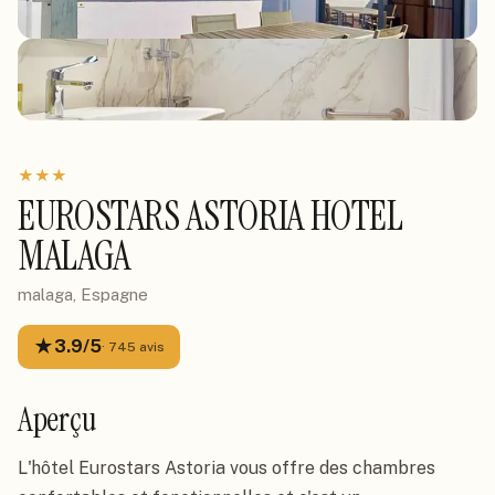
★
★
★
EUROSTARS ASTORIA HOTEL
MALAGA
malaga, Espagne
★
3.9
/5
·
745
avis
Aperçu
L'hôtel Eurostars Astoria vous offre des chambres 