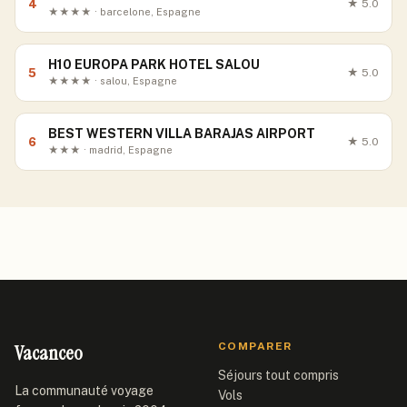
4
★
5.0
★★★★ · barcelone, Espagne
H10 EUROPA PARK HOTEL SALOU
5
★
5.0
★★★★ · salou, Espagne
BEST WESTERN VILLA BARAJAS AIRPORT
6
★
5.0
★★★ · madrid, Espagne
Vacanceo
COMPARER
Séjours tout compris
La communauté voyage
Vols