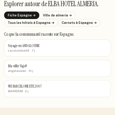
Explorer autour de
ELBA HOTEL ALMERIA
.
Fiche
Espagne
→
Ville de
almeria
→
Tous les hôtels
à Espagne
→
Carnets
à Espagne
→
Ce que la communauté raconte
sur Espagne
.
Voyage en ANDALOUSIE
Lacolombe69
· 7 j
Ma villle Vigo!!
angelasaian
· 31 j
WE BARCELONE ETE 2007
MARIEKIM
· 2 j