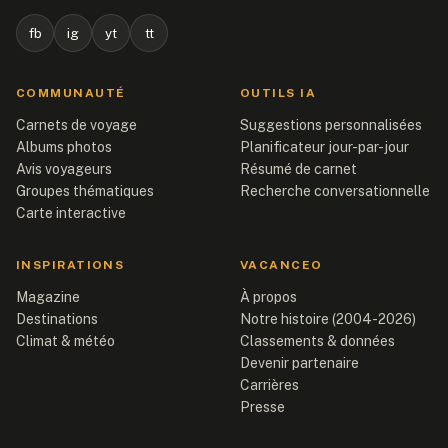
fb
ig
yt
tt
COMMUNAUTÉ
OUTILS IA
Carnets de voyage
Suggestions personnalisées
Albums photos
Planificateur jour-par-jour
Avis voyageurs
Résumé de carnet
Groupes thématiques
Recherche conversationnelle
Carte interactive
INSPIRATIONS
VACANCEO
Magazine
À propos
Destinations
Notre histoire (2004-2026)
Climat & météo
Classements & données
Devenir partenaire
Carrières
Presse