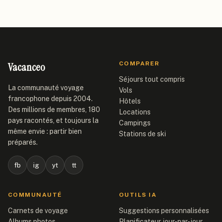
Vacanceo
COMPARER
Séjours tout compris
La communauté voyage
Vols
francophone depuis 2004.
Hôtels
Des millions de membres, 180
Locations
pays racontés, et toujours la
Campings
même envie : partir bien
Stations de ski
préparés.
fb
ig
yt
tt
COMMUNAUTÉ
OUTILS IA
Carnets de voyage
Suggestions personnalisées
Albums photos
Planificateur jour-par-jour