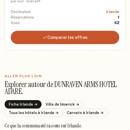
par nuit · indicatif
Destination
Irlande
Réservations
1
Vues
62
Comparer les offres
ALLER PLUS LOIN
Explorer autour de
DUNRAVEN ARMS HOTEL
ADARE
.
Fiche
Irlande
→
Ville de
limerick
→
Tous les hôtels
à Irlande
→
Carnets
à Irlande
→
Ce que la communauté raconte
sur Irlande
.