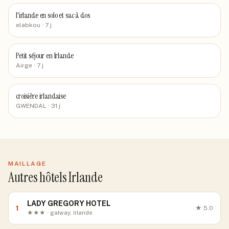
l'irlande en solo et sac à dos
elabkou
· 7 j
Petit séjour en Irlande
Airge
· 7 j
croisière irlandaise
GWENDAL
· 31 j
MAILLAGE
Autres hôtels Irlande
LADY GREGORY HOTEL
1
★
5.0
★★★ · galway, Irlande