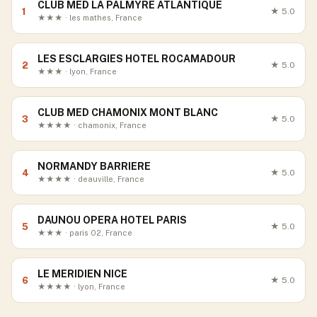
CLUB MED LA PALMYRE ATLANTIQUE
1
★
5.0
★★★ · les mathes, France
LES ESCLARGIES HOTEL ROCAMADOUR
2
★
5.0
★★★ · lyon, France
CLUB MED CHAMONIX MONT BLANC
3
★
5.0
★★★★ · chamonix, France
NORMANDY BARRIERE
4
★
5.0
★★★★ · deauville, France
DAUNOU OPERA HOTEL PARIS
5
★
5.0
★★★ · paris 02, France
LE MERIDIEN NICE
6
★
5.0
★★★★ · lyon, France