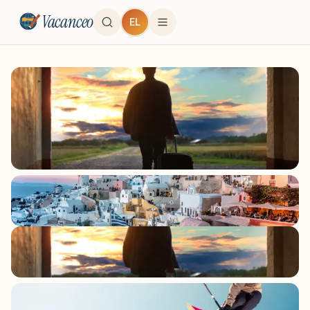
Vacanceo
EL