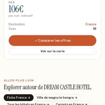
DÈS
106
€
par nuit · indicatif
Destination
France
Vues
10
Comparer les offres
Voir sur la carte
ALLER PLUS LOIN
Explorer autour de
DREAM CASTLE HOTEL
.
Fiche
France
→
Ville de
magny le hongre
→
Tous les hôtels
en France
→
Carnets
en France
→