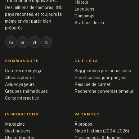
francophone depuis 2004.
Hôtels
Des millions de membres, 180
Locations
pays racontés, et toujours la
Campings
même envie : partir bien
Stations de ski
préparés.
fb
ig
yt
tt
COMMUNAUTÉ
OUTILS IA
Carnets de voyage
Suggestions personnalisées
Albums photos
Planificateur jour-par-jour
Avis voyageurs
Résumé de carnet
Groupes thématiques
Recherche conversationnelle
Carte interactive
INSPIRATIONS
VACANCEO
Magazine
À propos
Destinations
Notre histoire (2004-2026)
Climat & météo
Classements & données