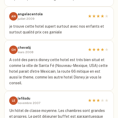
angelacentola
★
★
★
★
★
AN
juillet 2009
je trouve cette hotel supert surtout avec nos enfants et
surtout qualité prix ces geniale
chevalij
★
★
★
★
★
CH
mars 2008
A coté des parcs disney cette hotel est trés bien situé et
comme la ville de Santa Fé (Nouveau-Mexique, USA) cette
hotel parait d'etre Mexicain, la route 66 mitique en est
aussi le theme, comme les autre hotel Disney je vous le
conseil.
lefilsdu
★
★
★
★
★
LE
novembre 2007
Un hôtel de classe moyenne. Les chambres sont grandes
et propres. Le petit déjeuner buffet est gargantuesque