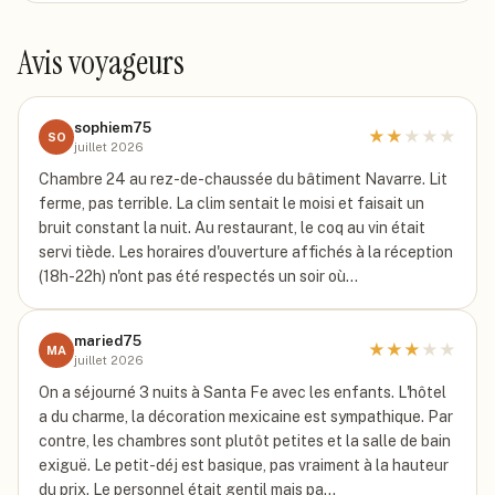
Avis voyageurs
sophiem75
★
★
★
★
★
SO
juillet 2026
Chambre 24 au rez-de-chaussée du bâtiment Navarre. Lit
ferme, pas terrible. La clim sentait le moisi et faisait un
bruit constant la nuit. Au restaurant, le coq au vin était
servi tiède. Les horaires d'ouverture affichés à la réception
(18h-22h) n'ont pas été respectés un soir où…
maried75
★
★
★
★
★
MA
juillet 2026
On a séjourné 3 nuits à Santa Fe avec les enfants. L'hôtel
a du charme, la décoration mexicaine est sympathique. Par
contre, les chambres sont plutôt petites et la salle de bain
exiguë. Le petit-déj est basique, pas vraiment à la hauteur
du prix. Le personnel était gentil mais pa…