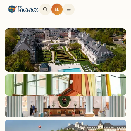
Vacanceo
EL