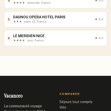
4
★
5.0
★★★★ · deauville, France
DAUNOU OPERA HOTEL PARIS
5
★
5.0
★★★ · paris 02, France
LE MERIDIEN NICE
6
★
5.0
★★★★ · lyon, France
Vacanceo
COMPARER
Séjours tout compris
La communauté voyage
Vols