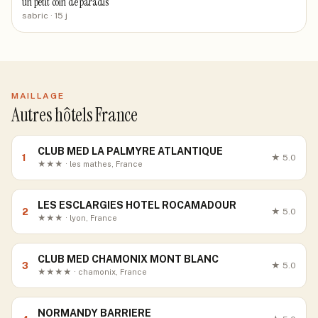
un petit coin de paradis
sabric
· 15 j
MAILLAGE
Autres hôtels France
CLUB MED LA PALMYRE ATLANTIQUE
1
★
5.0
★★★ · les mathes, France
LES ESCLARGIES HOTEL ROCAMADOUR
2
★
5.0
★★★ · lyon, France
CLUB MED CHAMONIX MONT BLANC
3
★
5.0
★★★★ · chamonix, France
NORMANDY BARRIERE