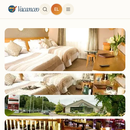
Vacanceo
EL