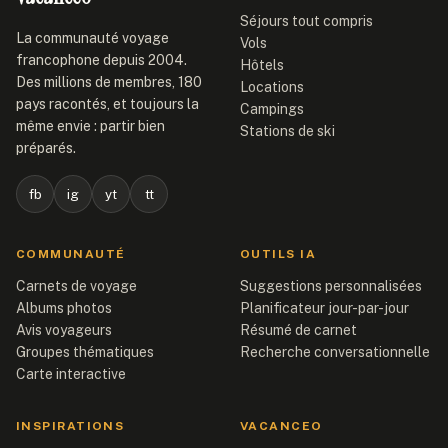
Séjours tout compris
La communauté voyage
Vols
francophone depuis 2004.
Hôtels
Des millions de membres, 180
Locations
pays racontés, et toujours la
Campings
même envie : partir bien
Stations de ski
préparés.
fb
ig
yt
tt
COMMUNAUTÉ
OUTILS IA
Carnets de voyage
Suggestions personnalisées
Albums photos
Planificateur jour-par-jour
Avis voyageurs
Résumé de carnet
Groupes thématiques
Recherche conversationnelle
Carte interactive
INSPIRATIONS
VACANCEO