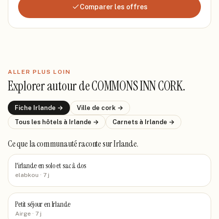
Comparer les offres
ALLER PLUS LOIN
Explorer autour de
COMMONS INN CORK
.
Fiche
Irlande
→
Ville de
cork
→
Tous les hôtels
à Irlande
→
Carnets
à Irlande
→
Ce que la communauté raconte
sur Irlande
.
l'irlande en solo et sac à dos
elabkou
· 7 j
Petit séjour en Irlande
Airge
· 7 j