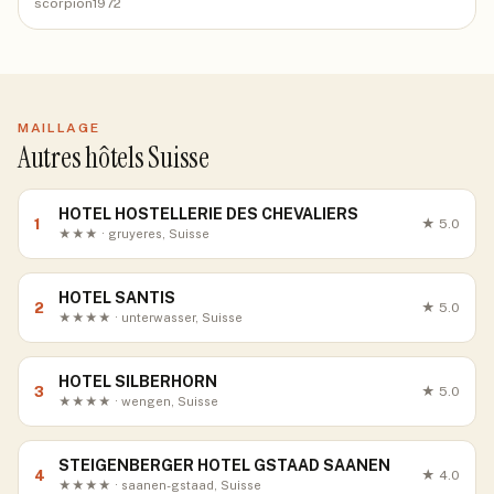
scorpion1972
MAILLAGE
Autres hôtels Suisse
HOTEL HOSTELLERIE DES CHEVALIERS
1
★
5.0
★★★ · gruyeres, Suisse
HOTEL SANTIS
2
★
5.0
★★★★ · unterwasser, Suisse
HOTEL SILBERHORN
3
★
5.0
★★★★ · wengen, Suisse
STEIGENBERGER HOTEL GSTAAD SAANEN
4
★
4.0
★★★★ · saanen-gstaad, Suisse