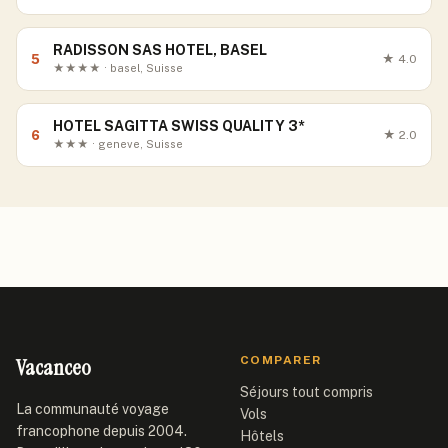
RADISSON SAS HOTEL, BASEL
5
★
4.0
★★★★ · basel, Suisse
HOTEL SAGITTA SWISS QUALITY 3*
6
★
2.0
★★★ · geneve, Suisse
Vacanceo
COMPARER
Séjours tout compris
La communauté voyage
Vols
francophone depuis 2004.
Hôtels