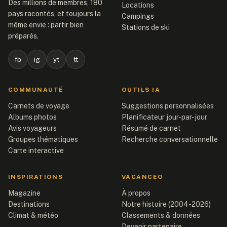
Des millions de membres, 180
Locations
pays racontés, et toujours la
Campings
même envie : partir bien
Stations de ski
préparés.
fb
ig
yt
tt
COMMUNAUTÉ
OUTILS IA
Carnets de voyage
Suggestions personnalisées
Albums photos
Planificateur jour-par-jour
Avis voyageurs
Résumé de carnet
Groupes thématiques
Recherche conversationnelle
Carte interactive
INSPIRATIONS
VACANCEO
Magazine
À propos
Destinations
Notre histoire (2004-2026)
Climat & météo
Classements & données
Devenir partenaire