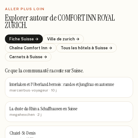
ALLER PLUS LOIN
Explorer autour de
COMFORT INN ROYAL
ZURICH
.
Fiche
Suisse
→
Ville de
zurich
→
Chaîne
Comfort Inn
→
Tous les hôtels
à Suisse
→
Carnets
à Suisse
→
Ce que la communauté raconte
sur Suisse
.
Interlaken et l'Oberland bernois : randos et Jungfrau en automne
marcairbus-voyageur
· 10 j
La chute du Rhin a Schaffhausen en Suisse
megahexchen
· 2 j
Chatel-St-Denis