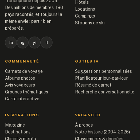
francophone depuis 2004.
Hôtels
Des millions de membres, 180
Locations
pays racontés, et toujours la
Campings
même envie : partir bien
Stations de ski
préparés.
fb
ig
yt
tt
COMMUNAUTÉ
OUTILS IA
Carnets de voyage
Suggestions personnalisées
Albums photos
Planificateur jour-par-jour
Avis voyageurs
Résumé de carnet
Groupes thématiques
Recherche conversationnelle
Carte interactive
INSPIRATIONS
VACANCEO
Magazine
À propos
Destinations
Notre histoire (2004-2026)
Climat & météo
Classements & données