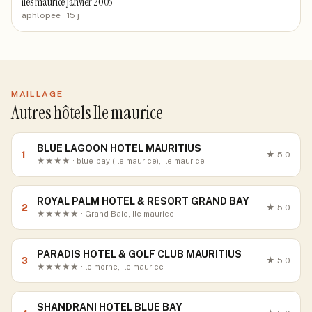
iles maurice janvier 2005
aphlopee
· 15 j
MAILLAGE
Autres hôtels Ile maurice
BLUE LAGOON HOTEL MAURITIUS
1
★
5.0
★★★★ · blue-bay (ile maurice), Ile maurice
ROYAL PALM HOTEL & RESORT GRAND BAY
2
★
5.0
★★★★★ · Grand Baie, Ile maurice
PARADIS HOTEL & GOLF CLUB MAURITIUS
3
★
5.0
★★★★★ · le morne, Ile maurice
SHANDRANI HOTEL BLUE BAY