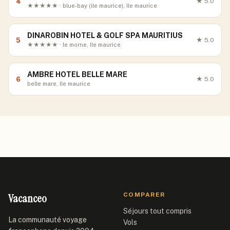
4
★
5.0
★★★★★ · blue-bay (ile maurice), Ile maurice
DINAROBIN HOTEL & GOLF SPA MAURITIUS
5
★
5.0
★★★★★ · le morne, Ile maurice
AMBRE HOTEL BELLE MARE
6
★
5.0
belle mare, Ile maurice
Vacanceo
COMPARER
Séjours tout compris
La communauté voyage
Vols