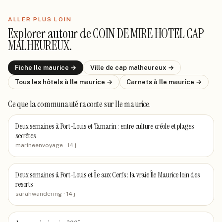
ALLER PLUS LOIN
Explorer autour de
COIN DE MIRE HOTEL CAP
MALHEUREUX
.
Fiche
Ile maurice
→
Ville de
cap malheureux
→
Tous les hôtels
à Ile maurice
→
Carnets
à Ile maurice
→
Ce que la communauté raconte
sur Ile maurice
.
Deux semaines à Port-Louis et Tamarin : entre culture créole et plages
secrètes
marineenvoyage
· 14 j
Deux semaines à Port-Louis et Île aux Cerfs : la vraie Île Maurice loin des
resorts
sarahwandering
· 14 j