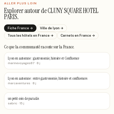
ALLER PLUS LOIN
Explorer autour de
CLUNY SQUARE HOTEL
PARIS
.
Fiche
France
→
Ville de
lyon
→
Tous les hôtels
en France
→
Carnets
en France
→
Ce que la communauté raconte
sur la France
.
Lyon en automne : gastronomie, histoire et Confluence
marinevoyages87
· 8 j
Lyon en automne : entre gastronomie, histoire et confluences
marcaventures
· 8 j
un petit coin de paradis
sabric
· 15 j