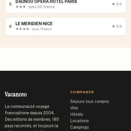
DAUNOU OPERA HOTEL PARIS
5
★
5.0
★★★ · paris 02, France
LE MERIDIEN NICE
6
★
5.0
★★★★ · lyon, France
Vacanceo
COMPARER
Séjours tout compris
La communauté voyage
Vols
francophone depuis 2004.
Hôtels
Des millions de membres, 180
Locations
pays racontés, et toujours la
Campings