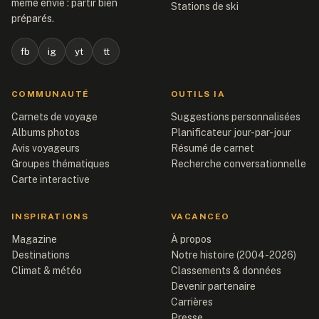
même envie : partir bien
Stations de ski
préparés.
fb
ig
yt
tt
COMMUNAUTÉ
OUTILS IA
Carnets de voyage
Suggestions personnalisées
Albums photos
Planificateur jour-par-jour
Avis voyageurs
Résumé de carnet
Groupes thématiques
Recherche conversationnelle
Carte interactive
INSPIRATIONS
VACANCEO
Magazine
À propos
Destinations
Notre histoire (2004-2026)
Climat & météo
Classements & données
Devenir partenaire
Carrières
Presse