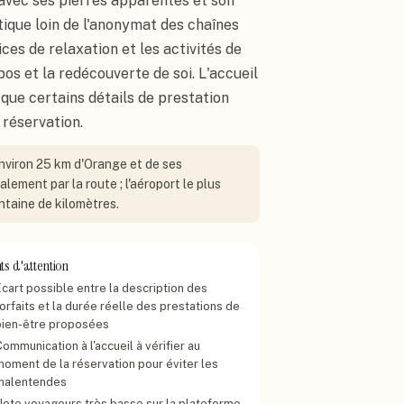
avec ses pierres apparentes et son
ique loin de l'anonymat des chaînes
ces de relaxation et les activités de
pos et la redécouverte de soi. L'accueil
 que certains détails de prestation
 réservation.
environ 25 km d'Orange et de ses
ement par la route ; l'aéroport le plus
ntaine de kilomètres.
ts d'attention
Écart possible entre la description des
orfaits et la durée réelle des prestations de
bien-être proposées
ommunication à l'accueil à vérifier au
moment de la réservation pour éviter les
malentendes
Note voyageurs très basse sur la plateforme