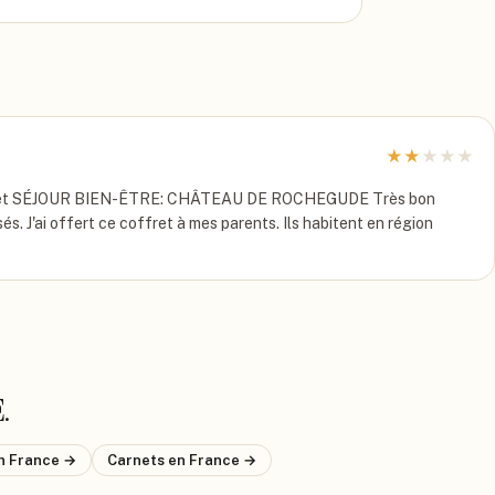
★
★
★
★
★
et SÉJOUR BIEN-ÊTRE: CHÂTEAU DE ROCHEGUDE Très bon
s. J'ai offert ce coffret à mes parents. Ils habitent en région
E
.
n France
→
Carnets
en France
→