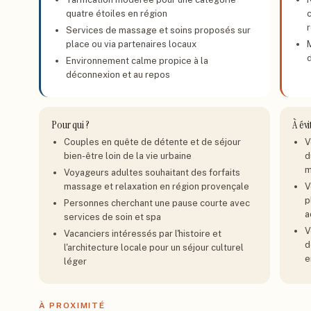
quatre étoiles en région
Services de massage et soins proposés sur
place ou via partenaires locaux
Environnement calme propice à la
déconnexion et au repos
Pour qui ?
À évi
Couples en quête de détente et de séjour
V
bien-être loin de la vie urbaine
d
m
Voyageurs adultes souhaitant des forfaits
massage et relaxation en région provençale
V
p
Personnes cherchant une pause courte avec
a
services de soin et spa
V
Vacanciers intéressés par l'histoire et
d
l'architecture locale pour un séjour culturel
e
léger
À PROXIMITÉ