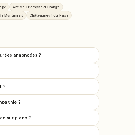
ange
Arc de Triomphe d'Orange
de Montmirail
Châteauneuf-du-Pape
 durées annoncées ?
t ?
mpagnie ?
on sur place ?