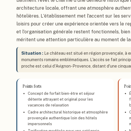
bâtiment revêt le charme d'une demeure historique 
architecture locale, offrant une atmosphère authent
hôtelières. L'établissement met l'accent sur les servi
loisirs pour créer une expérience orientée vers le re
et l'organisation générale restent fonctionnels, bien
méritent une attention particulière au moment de la
Situation :
Le château est situé en région provençale, à 
monuments romains emblématiques. L'accès se fait principal
proche est celui d'Avignon-Provence, distant d'une cinqua
Points forts
Poin
Concept de forfait bien-être et séjour
détente attrayant et original pour les
f
vacances de relaxation
Cadre architectural historique et atmosphère
C
provençale authentique loin des hôtels
impersonnels
Tarification modérée pour une catégorie