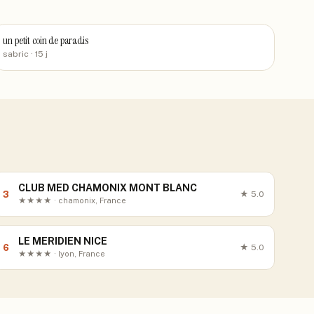
un petit coin de paradis
sabric
· 15 j
CLUB MED CHAMONIX MONT BLANC
3
★
5.0
★★★★ · chamonix, France
LE MERIDIEN NICE
6
★
5.0
★★★★ · lyon, France