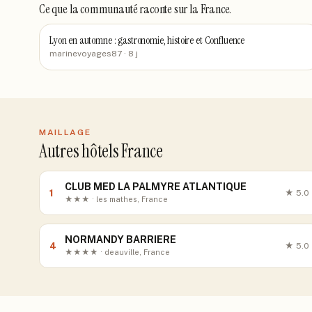
Ce que la communauté raconte
sur la France
.
Lyon en automne : gastronomie, histoire et Confluence
marinevoyages87
· 8 j
MAILLAGE
Autres hôtels France
CLUB MED LA PALMYRE ATLANTIQUE
1
★
5.0
★★★ · les mathes, France
NORMANDY BARRIERE
4
★
5.0
★★★★ · deauville, France