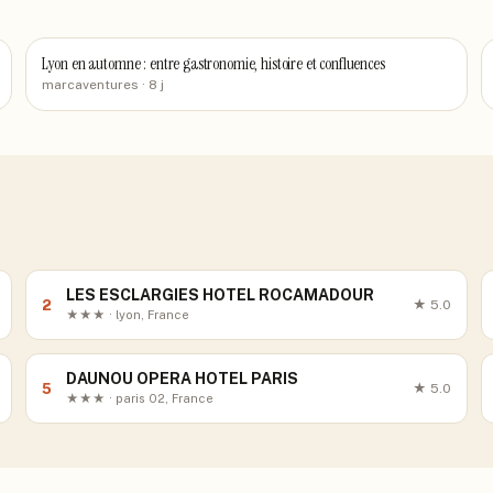
Lyon en automne : entre gastronomie, histoire et confluences
marcaventures
· 8 j
LES ESCLARGIES HOTEL ROCAMADOUR
2
★
5.0
★★★ · lyon, France
DAUNOU OPERA HOTEL PARIS
5
★
5.0
★★★ · paris 02, France