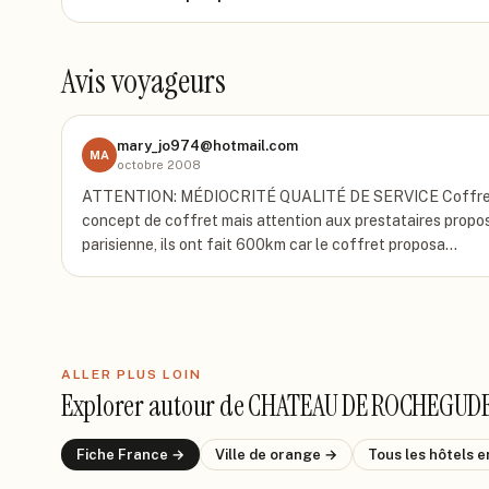
Avis voyageurs
mary_jo974@hotmail.com
MA
octobre 2008
ATTENTION: MÉDIOCRITÉ QUALITÉ DE SERVICE Coffr
concept de coffret mais attention aux prestataires proposé
parisienne, ils ont fait 600km car le coffret proposa…
ALLER PLUS LOIN
Explorer autour de
CHATEAU DE ROCHEGUD
Fiche
France
→
Ville de
orange
→
Tous les hôtels
e