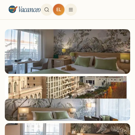
Vacanceo
EL