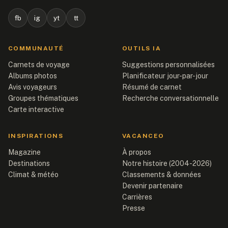
fb
ig
yt
tt
COMMUNAUTÉ
OUTILS IA
Carnets de voyage
Suggestions personnalisées
Albums photos
Planificateur jour-par-jour
Avis voyageurs
Résumé de carnet
Groupes thématiques
Recherche conversationnelle
Carte interactive
INSPIRATIONS
VACANCEO
Magazine
À propos
Destinations
Notre histoire (2004-2026)
Climat & météo
Classements & données
Devenir partenaire
Carrières
Presse