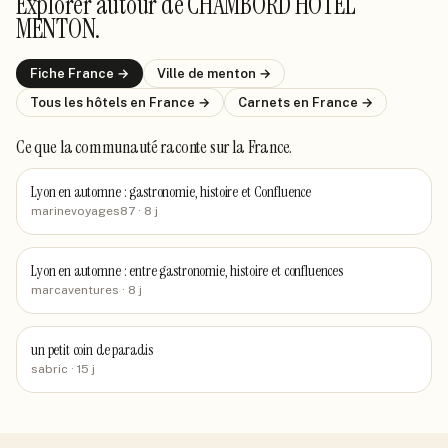
Explorer autour de
CHAMBORD HOTEL
MENTON
.
Fiche
France
→
Ville de
menton
→
Tous les hôtels
en France
→
Carnets
en France
→
Ce que la communauté raconte
sur la France
.
Lyon en automne : gastronomie, histoire et Confluence
marinevoyages87
· 8 j
Lyon en automne : entre gastronomie, histoire et confluences
marcaventures
· 8 j
un petit coin de paradis
sabric
· 15 j