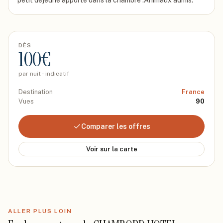
petit déjeuné apporté dans la chambre .Animaux admis.
DÈS
100
€
par nuit · indicatif
Destination
France
Vues
90
Comparer les offres
Voir sur la carte
ALLER PLUS LOIN