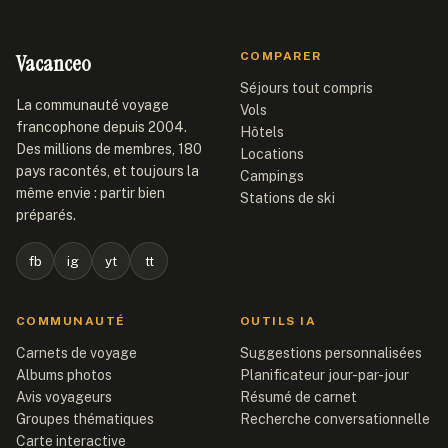
Vacanceo
COMPARER
Séjours tout compris
La communauté voyage
Vols
francophone depuis 2004.
Hôtels
Des millions de membres, 180
Locations
pays racontés, et toujours la
Campings
même envie : partir bien
Stations de ski
préparés.
fb
ig
yt
tt
COMMUNAUTÉ
OUTILS IA
Carnets de voyage
Suggestions personnalisées
Albums photos
Planificateur jour-par-jour
Avis voyageurs
Résumé de carnet
Groupes thématiques
Recherche conversationnelle
Carte interactive