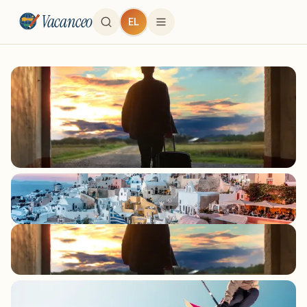
Vacanceo
EL