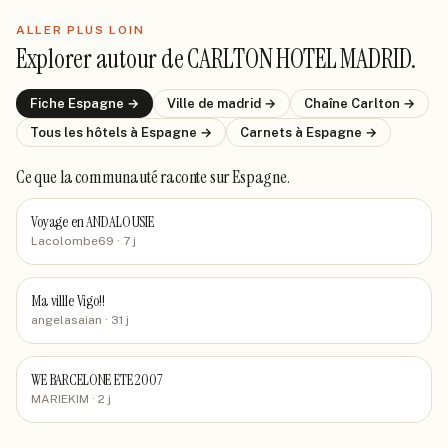
ALLER PLUS LOIN
Explorer autour de
CARLTON HOTEL MADRID
.
Fiche
Espagne
→
Ville de
madrid
→
Chaîne
Carlton
→
Tous les hôtels
à Espagne
→
Carnets
à Espagne
→
Ce que la communauté raconte
sur Espagne
.
Voyage en ANDALOUSIE
Lacolombe69
· 7 j
Ma villle Vigo!!
angelasaian
· 31 j
WE BARCELONE ETE 2007
MARIEKIM
· 2 j