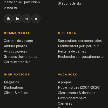
même envie : partir bien
Stations de ski
préparés.
fb
ig
yt
tt
COMMUNAUTÉ
OUTILS IA
Carnets de voyage
Suggestions personnalisées
Albums photos
Planificateur jour-par-jour
Avis voyageurs
Résumé de carnet
Groupes thématiques
Recherche conversationnelle
Carte interactive
INSPIRATIONS
VACANCEO
Magazine
À propos
Destinations
Notre histoire (2004-2026)
Climat & météo
Classements & données
Devenir partenaire
Carrières