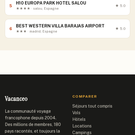
H10 EUROPA PARK HOTEL SALOU
5
★
5.0
★★★★ · salou, Espagne
BEST WESTERN VILLA BARAJAS AIRPORT
6
★
5.0
★★★ · madrid, Espagne
Vacanceo
COMPARER
Séjours tout compris
La communauté voyage
Vols
francophone depuis 2004.
Hôtels
Des millions de membres, 180
Locations
pays racontés, et toujours la
Campings