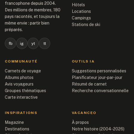
francophone depuis 2004.
Hôtels
Des millions de membres, 180
Locations
pays racontés, et toujours la
Campings
même envie : partir bien
Stations de ski
préparés.
fb
ig
yt
tt
COMMUNAUTÉ
OUTILS IA
Carnets de voyage
Suggestions personnalisées
Albums photos
Planificateur jour-par-jour
Avis voyageurs
Résumé de carnet
Groupes thématiques
Recherche conversationnelle
Carte interactive
INSPIRATIONS
VACANCEO
Magazine
À propos
Destinations
Notre histoire (2004-2026)