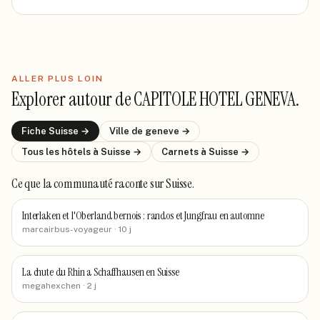
ALLER PLUS LOIN
Explorer autour de
CAPITOLE HOTEL GENEVA
.
Fiche
Suisse
→
Ville de
geneve
→
Tous les hôtels
à Suisse
→
Carnets
à Suisse
→
Ce que la communauté raconte
sur Suisse
.
Interlaken et l'Oberland bernois : randos et Jungfrau en automne
marcairbus-voyageur
· 10 j
La chute du Rhin a Schaffhausen en Suisse
megahexchen
· 2 j