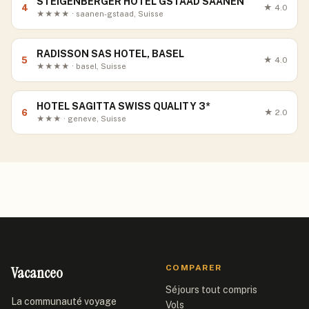
STEIGENBERGER HOTEL GSTAAD SAANEN
4
★
4.0
★★★★ · saanen-gstaad, Suisse
RADISSON SAS HOTEL, BASEL
5
★
4.0
★★★★ · basel, Suisse
HOTEL SAGITTA SWISS QUALITY 3*
6
★
2.0
★★★ · geneve, Suisse
Vacanceo
COMPARER
Séjours tout compris
La communauté voyage
Vols