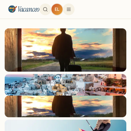
Vacanceo
EL