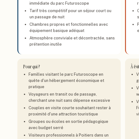
immédiate du parc Futuroscope
r
Tarif très compétitif pour un séjour court ou
un passage de nuit
Chambres propres et fonctionnelles avec
P
équipement basique adéquat
Atmosphère conviviale et décontractée, sans
prétention inutile
Pour qui ?
À évi
Familles visitant le parc Futuroscope en
V
quête d'un hébergement économique et
g
pratique
V
Voyageurs en transit ou de passage,
w
cherchant une nuit sans dépense excessive
V
Couples en visite courte souhaitant rester à
F
proximité d'une attraction touristique
v
Groupes ou écoles en sortie pédagogique
avec budget serré
Visiteurs professionnels à Poitiers dans un