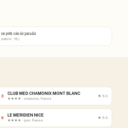
un petit coin de paradis
sabric
· 15 j
CLUB MED CHAMONIX MONT BLANC
3
★
5.0
★★★★ · chamonix, France
LE MERIDIEN NICE
6
★
5.0
★★★★ · lyon, France