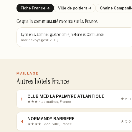
Fiche
France
→
Ville de
poitiers
→
Chaîne
Campanil
Ce que la communauté raconte
sur la France
.
Lyon en automne : gastronomie, histoire et Confluence
marinevoyages87
· 8 j
MAILLAGE
Autres hôtels France
CLUB MED LA PALMYRE ATLANTIQUE
1
★
5.0
★★★ · les mathes, France
NORMANDY BARRIERE
4
★
5.0
★★★★ · deauville, France