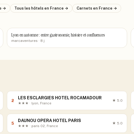
e
→
Tous les hôtels
en France
→
Carnets
en France
→
Lyon en automne : entre gastronomie, histoire et confluences
marcaventures
· 8 j
LES ESCLARGIES HOTEL ROCAMADOUR
2
★
5.0
★★★ · lyon, France
DAUNOU OPERA HOTEL PARIS
5
★
5.0
★★★ · paris 02, France