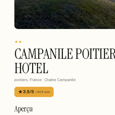
★
★
CAMPANILE POITIE
HOTEL
poitiers, France
· Chaîne
Campanile
★
3.5
/5
·
1 603
avis
Aperçu