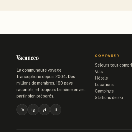
Vacanceo
COMPARER
Séjours tout compr
La communauté voyage
Vols
francophone depuis 2004. Des
Hôtels
millions de membres, 180 pays
Locations
racontés, et toujours la même envie :
Campings
partir bien préparés.
Stations de ski
fb
ig
yt
tt