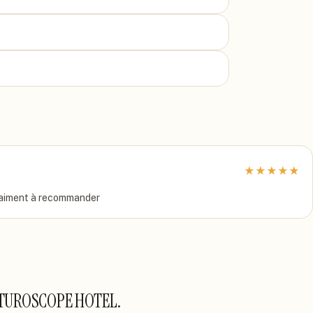
★
★
★
★
★
 vraiment à recommander
UTUROSCOPE HOTEL
.