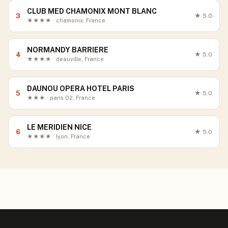
CLUB MED CHAMONIX MONT BLANC
3
★
5.0
★★★★ · chamonix, France
NORMANDY BARRIERE
4
★
5.0
★★★★ · deauville, France
DAUNOU OPERA HOTEL PARIS
5
★
5.0
★★★ · paris 02, France
LE MERIDIEN NICE
6
★
5.0
★★★★ · lyon, France