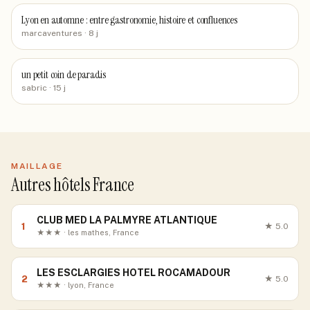
Lyon en automne : entre gastronomie, histoire et confluences
marcaventures
· 8 j
un petit coin de paradis
sabric
· 15 j
MAILLAGE
Autres hôtels France
CLUB MED LA PALMYRE ATLANTIQUE
1
★
5.0
★★★ · les mathes, France
LES ESCLARGIES HOTEL ROCAMADOUR
2
★
5.0
★★★ · lyon, France