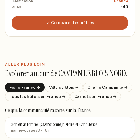
Destination
France
Vues
143
Comparer les offres
ALLER PLUS LOIN
Explorer autour de
CAMPANILE BLOIS NORD
.
Fiche
France
→
Ville de
blois
→
Chaîne
Campanile
→
Tous les hôtels
en France
→
Carnets
en France
→
Ce que la communauté raconte
sur la France
.
Lyon en automne : gastronomie, histoire et Confluence
marinevoyages87
· 8 j