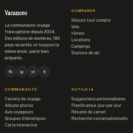
Vacanceo
COMPARER
Séjours tout compris
La communauté voyage
Vols
francophone depuis 2004.
Hôtels
Des millions de membres, 180
Locations
pays racontés, et toujours la
Campings
même envie : partir bien
Stations de ski
préparés.
fb
ig
yt
tt
COMMUNAUTÉ
OUTILS IA
Carnets de voyage
Suggestions personnalisées
Albums photos
Planificateur jour-par-jour
Avis voyageurs
Résumé de carnet
Groupes thématiques
Recherche conversationnelle
Carte interactive