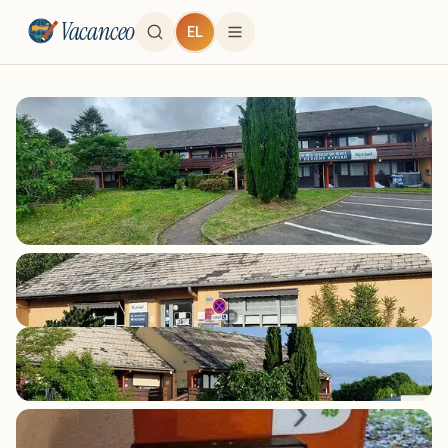
Vacanceo
EL