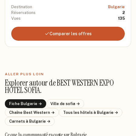
Destination
Bulgarie
Réservations
2
Vues
135
Comparer les offres
ALLER PLUS LOIN
Explorer autour de
BEST WESTERN EXPO
HOTEL SOFIA
.
Fiche
Bulgarie
→
Ville de
sofia
→
Chaîne
Best Western
→
Tous les hôtels
à Bulgarie
→
Carnets
à Bulgarie
→
Ce que la communauté raconte
sur Bulgarie
.