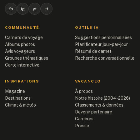
fb
ig
yt
tt
COMMUNAUTÉ
OUTILS IA
Carnets de voyage
Suggestions personnalisées
Albums photos
Planificateur jour-par-jour
Avis voyageurs
Résumé de carnet
Groupes thématiques
Recherche conversationnelle
Carte interactive
INSPIRATIONS
VACANCEO
Magazine
À propos
Destinations
Notre histoire (2004-2026)
Climat & météo
Classements & données
Devenir partenaire
Carrières
Presse