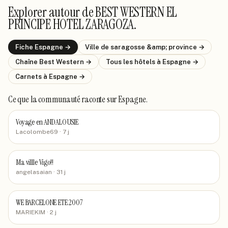
Explorer autour de
BEST WESTERN EL
PRINCIPE HOTEL ZARAGOZA
.
Fiche
Espagne
→
Ville de
saragosse &amp; province
→
Chaîne
Best Western
→
Tous les hôtels
à Espagne
→
Carnets
à Espagne
→
Ce que la communauté raconte
sur Espagne
.
Voyage en ANDALOUSIE
Lacolombe69
· 7 j
Ma villle Vigo!!
angelasaian
· 31 j
WE BARCELONE ETE 2007
MARIEKIM
· 2 j