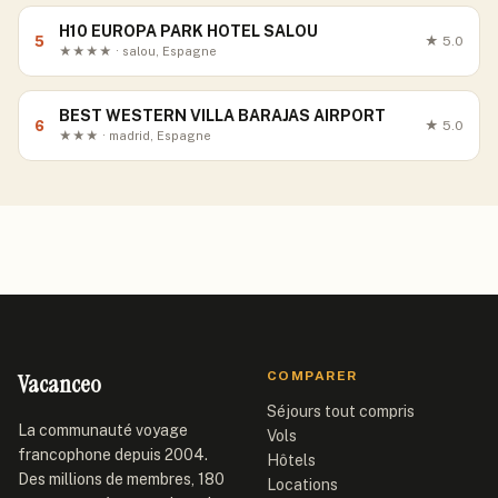
H10 EUROPA PARK HOTEL SALOU
5
★
5.0
★★★★ · salou, Espagne
BEST WESTERN VILLA BARAJAS AIRPORT
6
★
5.0
★★★ · madrid, Espagne
Vacanceo
COMPARER
Séjours tout compris
La communauté voyage
Vols
francophone depuis 2004.
Hôtels
Des millions de membres, 180
Locations