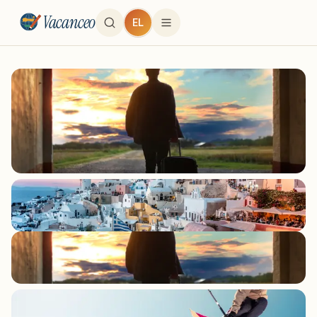
Vacanceo
EL