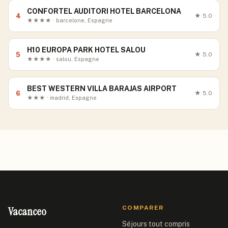
CONFORTEL AUDITORI HOTEL BARCELONA
4
★
5.0
★★★★ · barcelone, Espagne
H10 EUROPA PARK HOTEL SALOU
5
★
5.0
★★★★ · salou, Espagne
BEST WESTERN VILLA BARAJAS AIRPORT
6
★
5.0
★★★ · madrid, Espagne
Vacanceo
COMPARER
Séjours tout compris