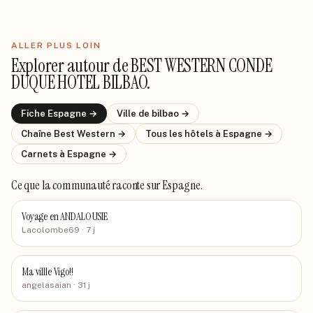
ALLER PLUS LOIN
Explorer autour de
BEST WESTERN CONDE
DUQUE HOTEL BILBAO
.
Fiche
Espagne
→
Ville de
bilbao
→
Chaîne
Best Western
→
Tous les hôtels
à Espagne
→
Carnets
à Espagne
→
Ce que la communauté raconte
sur Espagne
.
Voyage en ANDALOUSIE
Lacolombe69
· 7 j
Ma villle Vigo!!
angelasaian
· 31 j