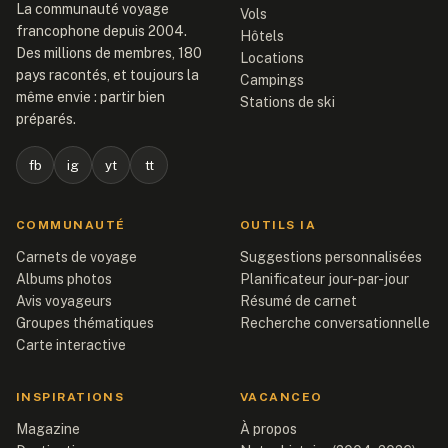
La communauté voyage
Vols
francophone depuis 2004.
Hôtels
Des millions de membres, 180
Locations
pays racontés, et toujours la
Campings
même envie : partir bien
Stations de ski
préparés.
fb
ig
yt
tt
COMMUNAUTÉ
OUTILS IA
Carnets de voyage
Suggestions personnalisées
Albums photos
Planificateur jour-par-jour
Avis voyageurs
Résumé de carnet
Groupes thématiques
Recherche conversationnelle
Carte interactive
INSPIRATIONS
VACANCEO
Magazine
À propos