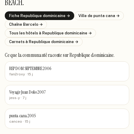
BEACH
.
Fiche
Republique dominicaine
→
Ville de
punta cana
→
Chaîne
Barcelo
→
Tous les hôtels
à Republique dominicaine
→
Carnets
à Republique dominicaine
→
Ce que la communauté raconte
sur Republique dominicaine
.
REP DOM SEPTEMBRE 2006
fan2roxy
· 15 j
Voyage Juan Dolio 2007
jess-y
· 7 j
punta cana 2005
canceo
· 15 j