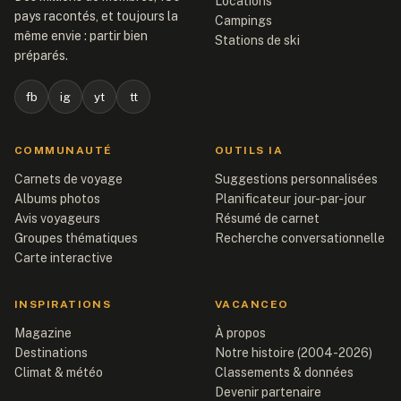
Locations
pays racontés, et toujours la
Campings
même envie : partir bien
Stations de ski
préparés.
fb
ig
yt
tt
COMMUNAUTÉ
OUTILS IA
Carnets de voyage
Suggestions personnalisées
Albums photos
Planificateur jour-par-jour
Avis voyageurs
Résumé de carnet
Groupes thématiques
Recherche conversationnelle
Carte interactive
INSPIRATIONS
VACANCEO
Magazine
À propos
Destinations
Notre histoire (2004-2026)
Climat & météo
Classements & données
Devenir partenaire