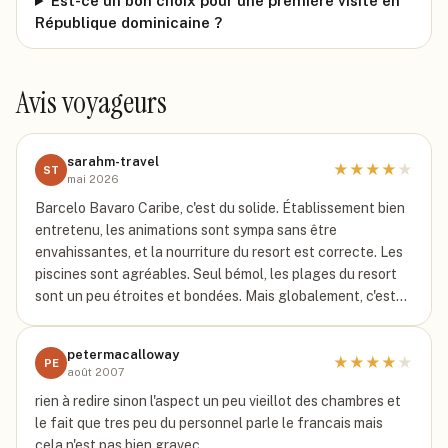
Est-ce un bon choix pour une première visite en
République dominicaine ?
Avis voyageurs
sarahm-travel
★
★
★
★
★
ST
mai 2026
Barcelo Bavaro Caribe, c'est du solide. Établissement bien
entretenu, les animations sont sympa sans être
envahissantes, et la nourriture du resort est correcte. Les
piscines sont agréables. Seul bémol, les plages du resort
sont un peu étroites et bondées. Mais globalement, c'est…
petermacalloway
★
★
★
★
★
PE
août 2007
rien à redire sinon l'aspect un peu vieillot des chambres et
le fait que tres peu du personnel parle le francais mais
cela n'est pas bien gravec