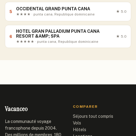
OCCIDENTAL GRAND PUNTA CANA
5
★
5.0
★★★★ · punta cana, Republique dominicaine
HOTEL GRAN PALLADIUM PUNTA CANA
RESORT &AMP; SPA
6
★
5.0
★★★★★ · punta cana, Republique dominicaine
Vacanceo
COMPARER
Séjours tout compris
La communauté voyage
Vols
francophone depuis 2004.
Hôtels
Des millions de membres, 180