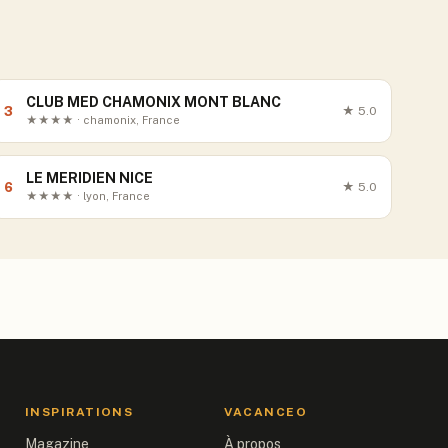
CLUB MED CHAMONIX MONT BLANC
3
★
5.0
★★★★ · chamonix, France
LE MERIDIEN NICE
6
★
5.0
★★★★ · lyon, France
INSPIRATIONS
VACANCEO
Magazine
À propos