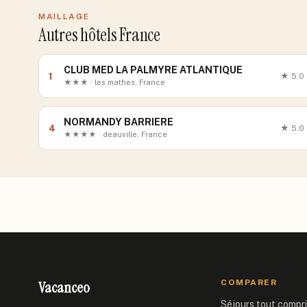
MAILLAGE
Autres hôtels France
CLUB MED LA PALMYRE ATLANTIQUE
1
★
5.0
★★★ · les mathes, France
NORMANDY BARRIERE
4
★
5.0
★★★★ · deauville, France
Vacanceo
COMPARER
Séjours tout compr