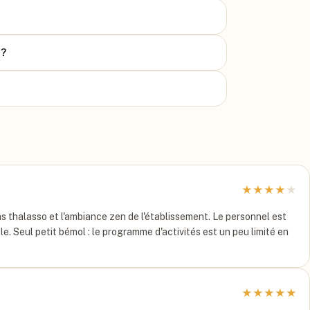
t?
★
★
★
★
★
ins thalasso et l'ambiance zen de l'établissement. Le personnel est
e. Seul petit bémol : le programme d'activités est un peu limité en
★
★
★
★
★