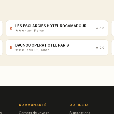
LES ESCLARGIES HOTEL ROCAMADOUR
2
★
5.0
★★★ · lyon, France
DAUNOU OPERA HOTEL PARIS
5
★
5.0
★★★ · paris 02, France
COMMUNAUTÉ
OUTILS IA
is
Carnets de voyage
Suggestions