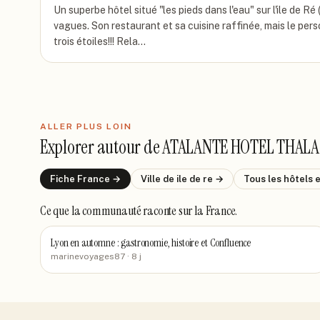
Un superbe hôtel situé "les pieds dans l'eau" sur l'ile de R
vagues. Son restaurant et sa cuisine raffinée, mais le per
trois étoiles!!! Rela…
ALLER PLUS LOIN
Explorer autour de
ATALANTE HOTEL THALA
Fiche
France
→
Ville de
ile de re
→
Tous les hôtels
Ce que la communauté raconte
sur la France
.
Lyon en automne : gastronomie, histoire et Confluence
marinevoyages87
· 8 j