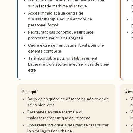
Situation directe au bord de l'eau avec vue
S
sur la façade maritime atlantique
Accès immédiat à un centre de
thalassothérapie équipé et doté de
personnel formé
p
Restaurant gastronomique sur place
A
proposant une cuisine soignée
Cadre extrêmement calme, idéal pour une
détente complète
Tarif abordable pour un établissement
balnéaire trois étoiles avec services de bien-
être
Pour qui ?
À évi
Couples en quête de détente balnéaire et de
V
soins bien-être
n
Personnes en cure thermale ou
V
thalassothérapeutique court terme
i
Voyageurs individuels désirant se ressourcer
V
loin de l'agitation urbaine
d