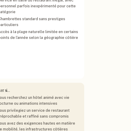
ervice en salle du restaurant inégal, avec
personnel parfois inexpérimenté pour cette
catégorie
Chambrettes standard sans prestiges
articuliers
ccès à la plage naturelle limitée en certains
points de l'année selon la géographie côtière
ter si…
ous recherchez un hôtel animé avec vie
octurne ou animations intensives
ous privilegiez un service de restaurant
rréprochable et raffiné sans compromis
ous avez des exigences hautes en matière
e mobilité, les infrastructures côtières