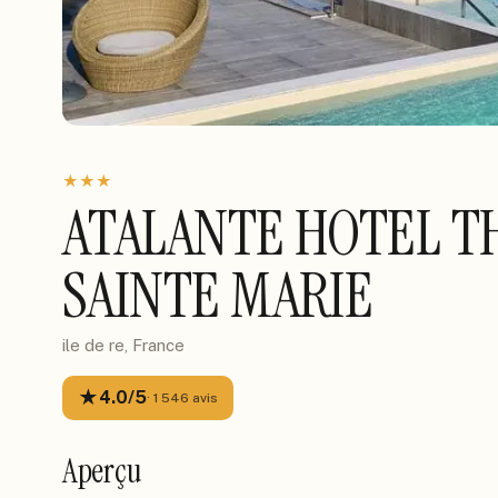
★
★
★
ATALANTE HOTEL T
SAINTE MARIE
ile de re, France
★
4.0
/5
·
1 546
avis
Aperçu