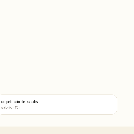
un petit coin de paradis
sabric
· 15 j