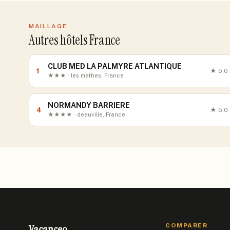
MAILLAGE
Autres hôtels France
CLUB MED LA PALMYRE ATLANTIQUE
1
★
5.0
★★★ · les mathes, France
NORMANDY BARRIERE
4
★
5.0
★★★★ · deauville, France
Vacanceo
COMPARER