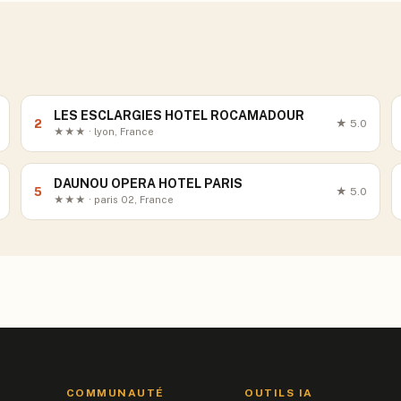
LES ESCLARGIES HOTEL ROCAMADOUR
2
★
5.0
★★★ · lyon, France
DAUNOU OPERA HOTEL PARIS
5
★
5.0
★★★ · paris 02, France
COMMUNAUTÉ
OUTILS IA