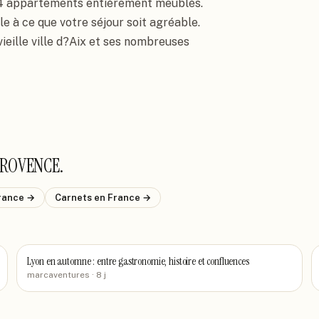
4 appartements entièrement meublés. 
 à ce que votre séjour soit agréable. 
ieille ville d?Aix et ses nombreuses 
PROVENCE
.
rance
→
Carnets
en France
→
Lyon en automne : entre gastronomie, histoire et confluences
marcaventures
· 8 j