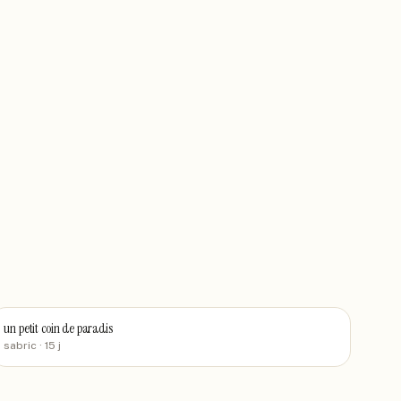
un petit coin de paradis
sabric
· 15 j