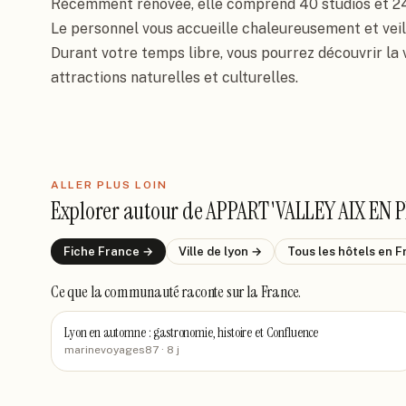
Récemment rénovée, elle comprend 40 studios et 2
Le personnel vous accueille chaleureusement et veille
Durant votre temps libre, vous pourrez découvrir la v
attractions naturelles et culturelles.
ALLER PLUS LOIN
Explorer autour de
APPART'VALLEY AIX EN 
Fiche
France
→
Ville de
lyon
→
Tous les hôtels
en F
Ce que la communauté raconte
sur la France
.
Lyon en automne : gastronomie, histoire et Confluence
marinevoyages87
· 8 j