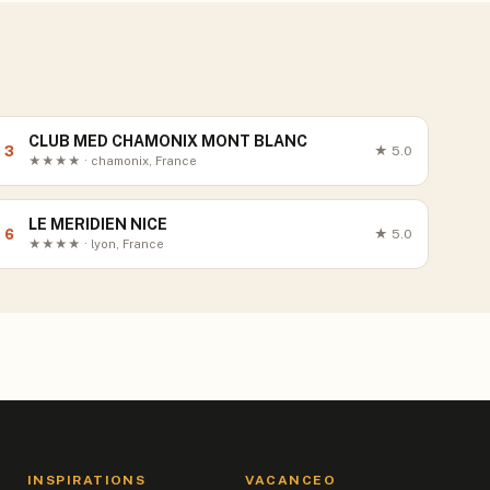
CLUB MED CHAMONIX MONT BLANC
3
★
5.0
★★★★ · chamonix, France
LE MERIDIEN NICE
6
★
5.0
★★★★ · lyon, France
INSPIRATIONS
VACANCEO