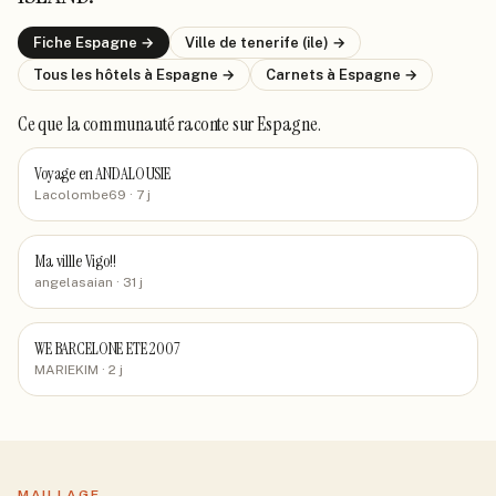
Fiche
Espagne
→
Ville de
tenerife (ile)
→
Tous les hôtels
à Espagne
→
Carnets
à Espagne
→
Ce que la communauté raconte
sur Espagne
.
Voyage en ANDALOUSIE
Lacolombe69
· 7 j
Ma villle Vigo!!
angelasaian
· 31 j
WE BARCELONE ETE 2007
MARIEKIM
· 2 j
MAILLAGE