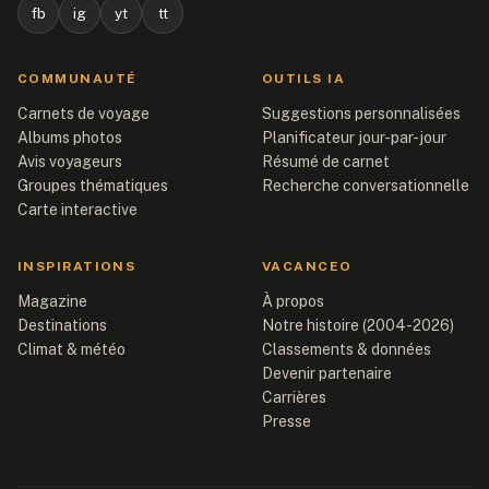
fb
ig
yt
tt
COMMUNAUTÉ
OUTILS IA
Carnets de voyage
Suggestions personnalisées
Albums photos
Planificateur jour-par-jour
Avis voyageurs
Résumé de carnet
Groupes thématiques
Recherche conversationnelle
Carte interactive
INSPIRATIONS
VACANCEO
Magazine
À propos
Destinations
Notre histoire (2004-2026)
Climat & météo
Classements & données
Devenir partenaire
Carrières
Presse