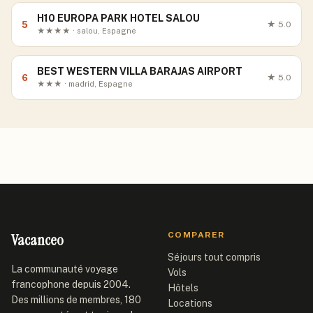
H10 EUROPA PARK HOTEL SALOU
5
★
5.0
★★★★ · salou, Espagne
BEST WESTERN VILLA BARAJAS AIRPORT
6
★
5.0
★★★ · madrid, Espagne
Vacanceo
COMPARER
Séjours tout compris
La communauté voyage
Vols
francophone depuis 2004.
Hôtels
Des millions de membres, 180
Locations