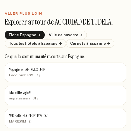
ALLER PLUS LOIN
Explorer autour de
AC CIUDAD DE TUDELA
.
Fiche
Espagne
→
Ville de
navarre
→
Tous les hôtels
à Espagne
→
Carnets
à Espagne
→
Ce que la communauté raconte
sur Espagne
.
Voyage en ANDALOUSIE
Lacolombe69
· 7 j
Ma villle Vigo!!
angelasaian
· 31 j
WE BARCELONE ETE 2007
MARIEKIM
· 2 j