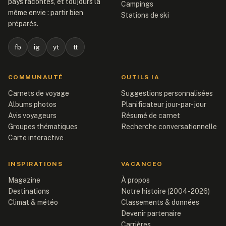
pays racontés, et toujours la
Campings
même envie : partir bien
Stations de ski
préparés.
fb
ig
yt
tt
COMMUNAUTÉ
OUTILS IA
Carnets de voyage
Suggestions personnalisées
Albums photos
Planificateur jour-par-jour
Avis voyageurs
Résumé de carnet
Groupes thématiques
Recherche conversationnelle
Carte interactive
INSPIRATIONS
VACANCEO
Magazine
À propos
Destinations
Notre histoire (2004-2026)
Climat & météo
Classements & données
Devenir partenaire
Carrières