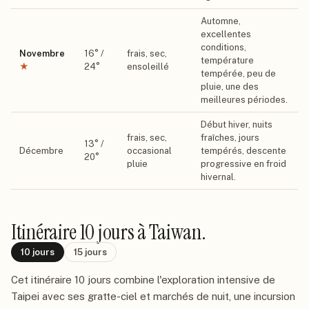
Automne,
excellentes
conditions,
Novembre
16
° /
frais, sec,
température
★
24
°
ensoleillé
tempérée, peu de
pluie, une des
meilleures périodes.
Début hiver, nuits
frais, sec,
fraîches, jours
13
° /
Décembre
occasional
tempérés, descente
20
°
pluie
progressive en froid
hivernal.
Itinéraire
10 jours
à Taiwan
.
10
jours
15
jours
Cet itinéraire 10 jours combine l'exploration intensive de
Taipei avec ses gratte-ciel et marchés de nuit, une incursion