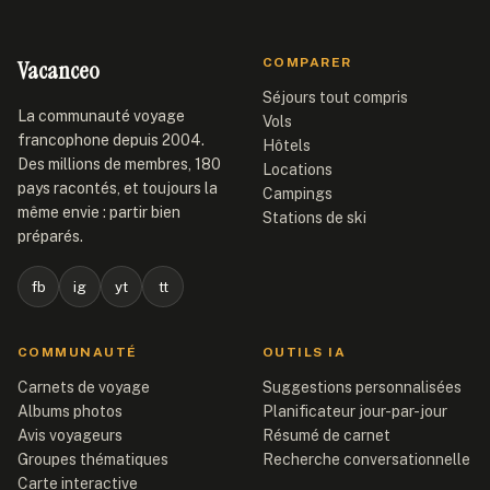
Vacanceo
COMPARER
Séjours tout compris
La communauté voyage
Vols
francophone depuis 2004.
Hôtels
Des millions de membres, 180
Locations
pays racontés, et toujours la
Campings
même envie : partir bien
Stations de ski
préparés.
fb
ig
yt
tt
COMMUNAUTÉ
OUTILS IA
Carnets de voyage
Suggestions personnalisées
Albums photos
Planificateur jour-par-jour
Avis voyageurs
Résumé de carnet
Groupes thématiques
Recherche conversationnelle
Carte interactive