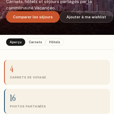
Carnets, hôtels et séjours partagés par la
communauté Vacanceo.
Comparer les séjours
Ajouter à ma wishlist
Aperçu
Carnets
Hôtels
4
CARNETS DE VOYAGE
16
PHOTOS PARTAGÉES