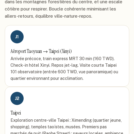
dans les montagnes forestières du centre, et une escale
côtière pour respirer. Boucle cohérente minimisant les
allers-retours, équilibre ville-nature-repos.
J
1
Aéroport Taoyuan → Taipei (Xinyi)
Arrivée précoce, train express MRT 30 min (160 TWD).
Check-in hôtel Xinyi. Repos jet-lag. Visite courte Taipei
101 observatoire (entrée 600 TWD, vue panoramique) ou
quartier environnant pour acclimation.
J
2
Taipei
Exploration centre-ville Taipei : Ximending (quartier jeune,
shopping), temples taoïstes, musées. Premiers pas
marchés de nuit (Raohe Street) : saveurs locales, ambiance