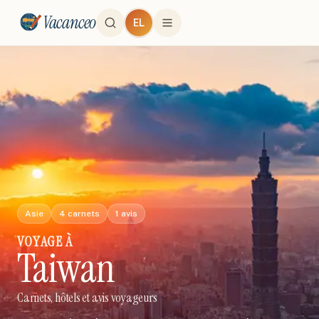
Vacanceo
EL
Asie
4
carnets
1
avis
VOYAGE
À
Taiwan
Carnets, hôtels et avis voyageurs