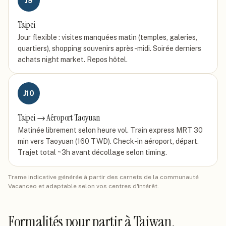
J
9
Taipei
Jour flexible : visites manquées matin (temples, galeries,
quartiers), shopping souvenirs après-midi. Soirée derniers
achats night market. Repos hôtel.
J
10
Taipei → Aéroport Taoyuan
Matinée librement selon heure vol. Train express MRT 30
min vers Taoyuan (160 TWD). Check-in aéroport, départ.
Trajet total ~3h avant décollage selon timing.
Trame indicative générée à partir des carnets de la communauté
Vacanceo et adaptable selon vos centres d'intérêt.
Formalités pour partir
à Taiwan
.