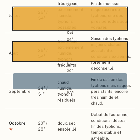
très chaud,
Pic de mousson,
28
°
extrêmement
risque accru de
26
° /
Juillet
humide,
typhons, une des
34
°
typhons
pires périodes pour
possibles
voyager.
Oct
Saison des typhons
24
°
très chaud,
majeurs, chaleur
extrêmement
26
° /
accablante,
Août
humide,
34
°
conditions extrêmes,
typhons
fortement
Nov
fréquents
déconseillé.
20
°
Fin de saison des
chaud,
typhons mais risques
24
° /
humide,
Septembre
persistants, encore
Déc
31
°
typhons
très humide et
résiduels
chaud.
Début de l'automne,
conditions idéales,
Octobre
20
° /
doux, sec,
fin des typhons,
★
28
°
ensoleillé
temps stable et
agréable.