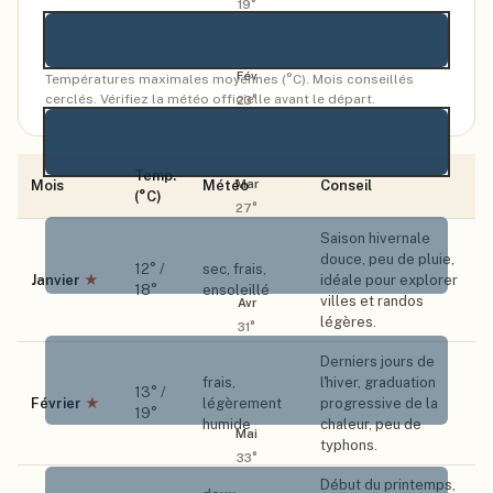
19
°
Fév
Températures maximales moyennes (°C). Mois conseillés
cerclés. Vérifiez la météo officielle avant le départ.
23
°
Temp.
Mar
Mois
Météo
Conseil
(°C)
27
°
Saison hivernale
douce, peu de pluie,
12
° /
sec, frais,
Janvier
★
idéale pour explorer
18
°
ensoleillé
villes et randos
Avr
légères.
31
°
Derniers jours de
frais,
l'hiver, graduation
13
° /
Février
★
légèrement
progressive de la
19
°
humide
chaleur, peu de
Mai
typhons.
33
°
Début du printemps,