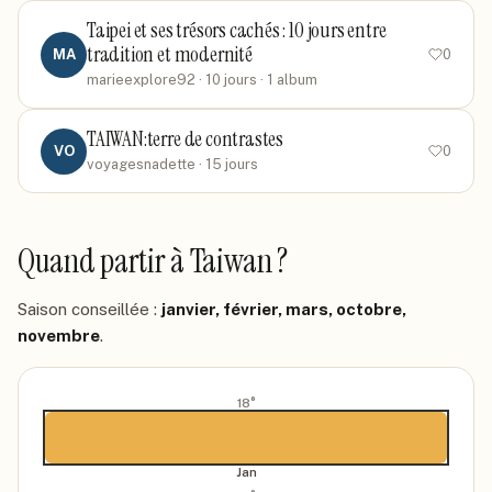
Taipei et ses trésors cachés : 10 jours entre
tradition et modernité
MA
0
marieexplore92
· 10 jours
· 1 album
TAIWAN:terre de contrastes
VO
0
voyagesnadette
· 15 jours
Quand partir
à Taiwan
?
Saison conseillée :
janvier, février, mars, octobre,
novembre
.
18
°
Jan