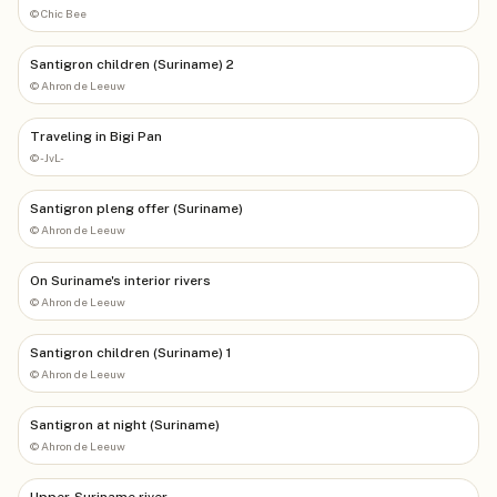
©
Chic Bee
Santigron children (Suriname) 2
©
Ahron de Leeuw
Traveling in Bigi Pan
©
-JvL-
Santigron pleng offer (Suriname)
©
Ahron de Leeuw
On Suriname's interior rivers
©
Ahron de Leeuw
Santigron children (Suriname) 1
©
Ahron de Leeuw
Santigron at night (Suriname)
©
Ahron de Leeuw
Upper-Suriname river