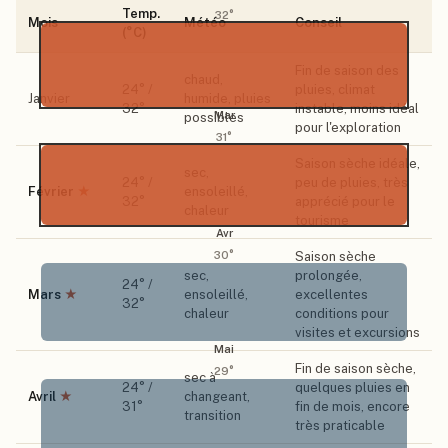
Temp.
32
°
Mois
Météo
Conseil
(°C)
Fin de saison des
chaud,
24
° /
pluies, climat
Janvier
humide, pluies
32
°
instable, moins idéal
Mar
possibles
pour l'exploration
31
°
Saison sèche idéale,
sec,
24
° /
peu de pluies, très
Février
★
ensoleillé,
32
°
apprécié pour le
chaleur
tourisme
Avr
Saison sèche
30
°
sec,
prolongée,
24
° /
Mars
★
ensoleillé,
excellentes
32
°
chaleur
conditions pour
visites et excursions
Mai
Fin de saison sèche,
29
°
sec à
24
° /
quelques pluies en
Avril
★
changeant,
31
°
fin de mois, encore
transition
très praticable