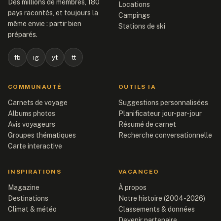
Des millions de membres, 180
Locations
pays racontés, et toujours la
Campings
même envie : partir bien
Stations de ski
préparés.
fb
ig
yt
tt
COMMUNAUTÉ
OUTILS IA
Carnets de voyage
Suggestions personnalisées
Albums photos
Planificateur jour-par-jour
Avis voyageurs
Résumé de carnet
Groupes thématiques
Recherche conversationnelle
Carte interactive
INSPIRATIONS
VACANCEO
Magazine
À propos
Destinations
Notre histoire (2004-2026)
Climat & météo
Classements & données
Devenir partenaire