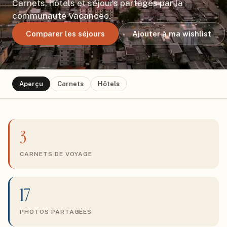
Carnets, hôtels et séjours partagés par la
communauté Vacanceo.
Comparer les séjours
Ajouter à ma wishlist
Aperçu
Carnets
Hôtels
3
CARNETS DE VOYAGE
17
PHOTOS PARTAGÉES