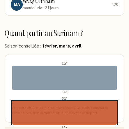
Voyage Surinam
MA
0
maudeludo
· 31 jours
Quand partir
au Surinam
?
Saison conseillée :
février, mars, avril
.
32
°
Jan
32
°
Températures maximales moyennes (°C). Mois conseillés
cerclés. Vérifiez la météo officielle avant le départ.
Fév