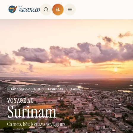
Vacanceo
EL
Amerique du sud
3
carnets
3
avis
VOYAGE
AU
Surinam
Carnets, hôtels et avis voyageurs