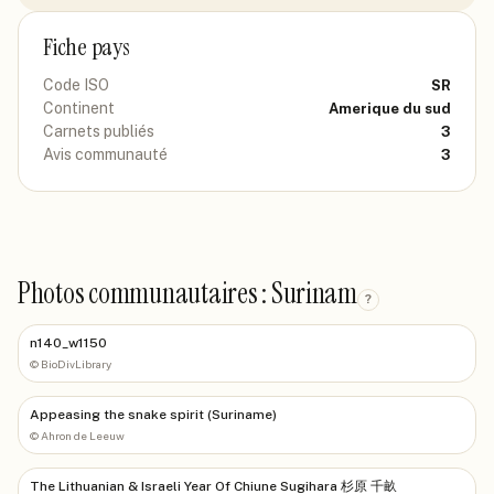
Fiche pays
Code ISO
SR
Continent
Amerique du sud
Carnets publiés
3
Avis communauté
3
Photos communautaires : Surinam
?
n140_w1150
©
BioDivLibrary
Appeasing the snake spirit (Suriname)
©
Ahron de Leeuw
The Lithuanian & Israeli Year Of Chiune Sugihara 杉原 千畝