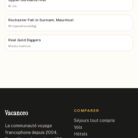
©
-JvL-
Rochester Fall in Surinam, Mauritius!
©
tripandtravelblog
Real Gold Diggers
©
ashu mathura
Vacanceo
COMPARER
Séjours tout compris
La communauté voyage
Vols
francophone depuis 2004.
Hôtels