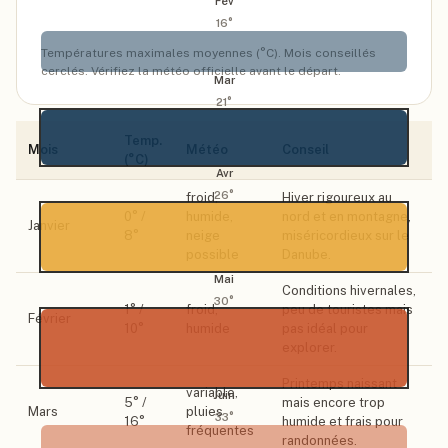
Fév
16
°
Températures maximales moyennes (°C). Mois conseillés
cerclés. Vérifiez la météo officielle avant le départ.
Mar
21
°
Temp.
Mois
Météo
Conseil
(°C)
Avr
26
°
froid,
Hiver rigoureux au
0
° /
humide,
nord et en montagne,
Janvier
8
°
neige
miséricordieux sur le
possible
Danube.
Mai
Conditions hivernales,
30
°
1
° /
froid,
peu de touristes mais
Février
10
°
humide
pas idéal pour
explorer.
Printemps naissant
variable,
Juin
5
° /
mais encore trop
Mars
pluies
33
°
16
°
humide et frais pour
fréquentes
randonnées.