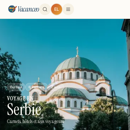
Vacanceo
EL
Europe
6
carnets
2
avis
VOYAGE
EN
Serbie
Carnets, hôtels et avis voyageurs