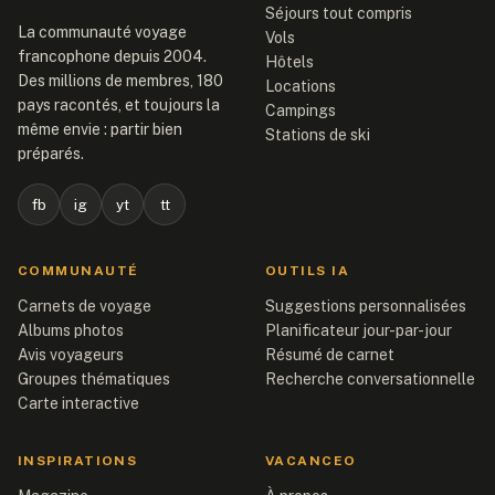
Séjours tout compris
La communauté voyage
Vols
francophone depuis 2004.
Hôtels
Des millions de membres, 180
Locations
pays racontés, et toujours la
Campings
même envie : partir bien
Stations de ski
préparés.
fb
ig
yt
tt
COMMUNAUTÉ
OUTILS IA
Carnets de voyage
Suggestions personnalisées
Albums photos
Planificateur jour-par-jour
Avis voyageurs
Résumé de carnet
Groupes thématiques
Recherche conversationnelle
Carte interactive
INSPIRATIONS
VACANCEO