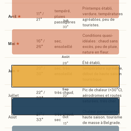
Printemps établi,
tempéré,
11
° /
verdure, températures
Avril
★
pluies
21
°
agréables, peu de
Juil
passagères
touristes.
33
°
Conditions quasi-
16
° /
sec,
idéales : chaud sans
Mai
★
26
°
ensoleillé
excès, peu de pluie,
nature en fleur.
Août
Été établi,
28
°
20
° /
sec, très
température agréable,
Juin
★
30
°
ensoleillé
début de haute saison
touristique.
Sep
Pic de chaleur (>30°C),
22
° /
très chaud,
Juillet
aérodromes et routes
22
°
33
°
sec
saturées, très cher.
Chaleur persistante,
21
° /
très chaud,
Août
haute saison, tourisme
Oct
33
°
sec
de masse à Belgrade.
15
°