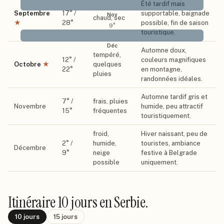
Été tardif mais
Septembre
17
° /
supportable, baignade
Nov
chaud, sec
★
28
°
possible, fin de saison
9
°
touristique.
Déc
Automne doux,
tempéré,
12
° /
couleurs magnifiques
Octobre
★
quelques
22
°
en montagne,
pluies
randonnées idéales.
Automne tardif gris et
7
° /
frais, pluies
Novembre
humide, peu attractif
15
°
fréquentes
touristiquement.
froid,
Hiver naissant, peu de
2
° /
humide,
touristes, ambiance
Décembre
9
°
neige
festive à Belgrade
possible
uniquement.
Itinéraire
10 jours
en Serbie
.
10
jours
15
jours