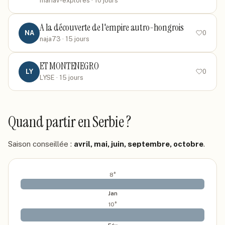
mariav-explores
· 10 jours
A la découverte de l'empire autro-hongrois
NA
0
naja73
· 15 jours
ET MONTENEGRO
LY
0
LYSE
· 15 jours
Quand partir
en Serbie
?
Saison conseillée :
avril, mai, juin, septembre, octobre
.
8
°
Jan
10
°