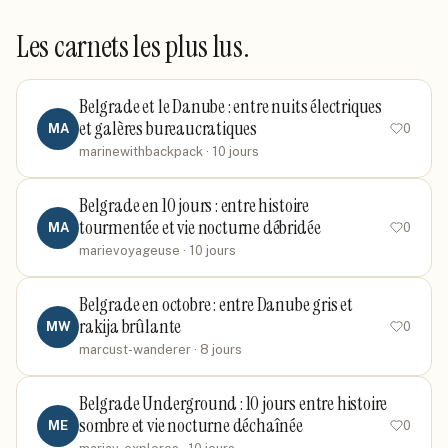
Les carnets les plus lus.
Belgrade et le Danube : entre nuits électriques
et galères bureaucratiques
MA
0
marinewithbackpack
· 10 jours
Belgrade en 10 jours : entre histoire
tourmentée et vie nocturne débridée
MA
0
marievoyageuse
· 10 jours
Belgrade en octobre : entre Danube gris et
rakija brûlante
MW
0
marcust-wanderer
· 8 jours
Belgrade Underground : 10 jours entre histoire
sombre et vie nocturne déchaînée
ME
0