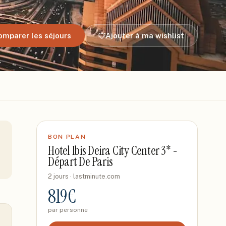
omparer les séjours
Ajouter à ma wishlist
BON PLAN
Hotel Ibis Deira City Center 3* -
Départ De Paris
2 jours
· lastminute.com
819
€
par personne