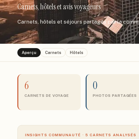
Carnets, hôtels et avis voyageurs
Carnets, hôtels et séjours partagés par la com
Aperçu
Carnets
Hôtels
6
0
CARNETS DE VOYAGE
PHOTOS PARTAGÉES
INSIGHTS COMMUNAUTÉ ·
5
CARNETS ANALYSÉS