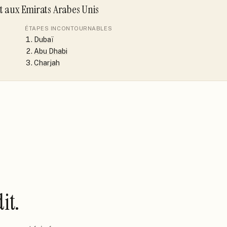
it
aux Emirats Arabes Unis
ÉTAPES INCONTOURNABLES
Dubaï
Abu Dhabi
Charjah
it.