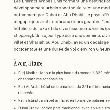
Les Émirats Arabes Unis forment une destinatio
développement urbain spectaculaire et une mod
notamment par Dubaï et Abu Dhabi. Le pays offr
mégaprojets architecturaux (tours géantes, îles ar
hôtelière de luxe et de divertissements variés (
shopping). Un séjour type dure une semaine, divi
ville) et Sharjah ou Abu Dhabi, avec un décalage
occidentale et une durée de vol d'environ 6 heur
À voir, à faire
Burj Khalifa : la tour la plus haute du monde à 830 mè
observatoires accessibles.
Burj Al Arab : hôtel emblématique de 321 mètres, uniq
réservée.
Palm Island : archipel artificiel en forme de palmier a
Dubai Creek : ancien port traditionnel avec souks histo