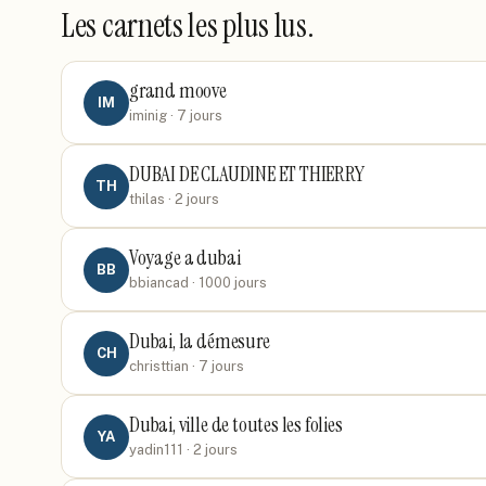
Les carnets les plus lus.
grand moove
IM
iminig
· 7 jours
DUBAI DE CLAUDINE ET THIERRY
TH
thilas
· 2 jours
Voyage a dubai
BB
bbiancad
· 1000 jours
Dubai, la démesure
CH
christtian
· 7 jours
Dubai, ville de toutes les folies
YA
yadin111
· 2 jours