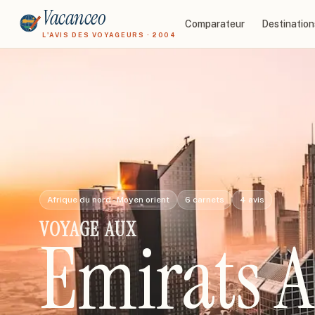
Vacanceo
Comparateur
Destination
L'AVIS DES VOYAGEURS · 2004
Afrique du nord - Moyen orient
6
carnets
4
avis
VOYAGE
AUX
Emirats A