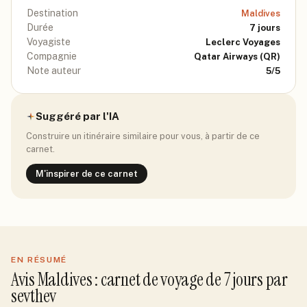
Destination
Maldives
Durée
7
jours
Voyagiste
Leclerc Voyages
Compagnie
Qatar Airways
(QR)
Note auteur
5
/5
Suggéré par l'IA
Construire un itinéraire similaire pour vous, à partir de ce
carnet.
M'inspirer de ce carnet
EN RÉSUMÉ
Avis
Maldives
: carnet de voyage de
7
jour
s
par
sevthev