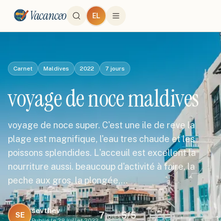
Vacanceo
EL
Carnet
Maldives
2022
7
jours
voyage de noce maldives
voyage de noce super. C'est une ile de reve la
plage est magnifique, l'eau tres chaude et les
poissons splendides. L'acceuil est excellent la
nourriture aussi. beaucoup d'activité à faire, la
peche aux gros, la plongée,…
sevthev
7
5
/5
SE
jours
Publié le
28 juillet 2022