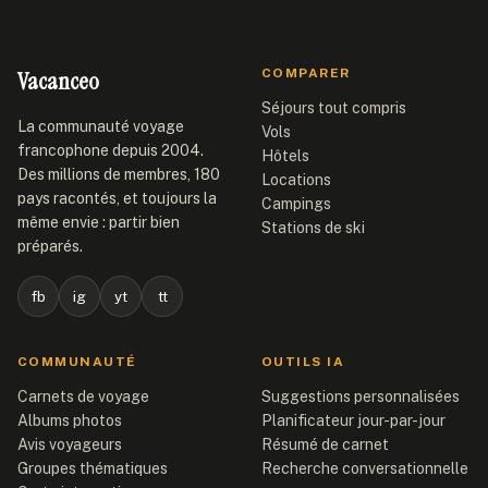
Vacanceo
COMPARER
Séjours tout compris
La communauté voyage
Vols
francophone depuis 2004.
Hôtels
Des millions de membres, 180
Locations
pays racontés, et toujours la
Campings
même envie : partir bien
Stations de ski
préparés.
fb
ig
yt
tt
COMMUNAUTÉ
OUTILS IA
Carnets de voyage
Suggestions personnalisées
Albums photos
Planificateur jour-par-jour
Avis voyageurs
Résumé de carnet
Groupes thématiques
Recherche conversationnelle