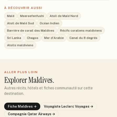
À DÉCOUVRIR AUSSI
Malé
Meereefenfushi
Atoll de Malé Nord
Atoll de Malé Sud
Océan Indien
Barrière de corail des Maldives
Récifs coraliens maldiviens
Sri Lanka
Chagos
Mer d'Arabie
Canal du 8 degrés
Atolls maldiviens
ALLER PLUS LOIN
Explorer
Maldives
.
Autres récits, hôtels et fiches communauté sur cette
destination.
Fiche
Maldives
→
Voyagiste
Leclerc Voyages
→
Compagnie
Qatar Airways
→