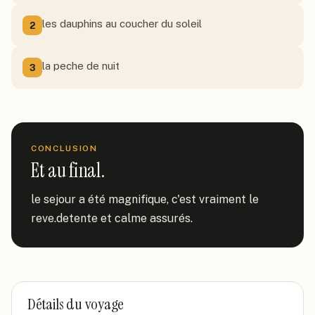
les dauphins au coucher du soleil
2
la peche de nuit
3
CONCLUSION
Et au final.
le sejour a été magnifique, c'est vraiment le 
reve.detente et calme assurés.
Détails du voyage