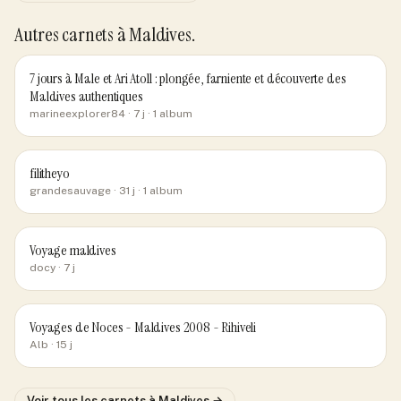
Autres carnets
à Maldives
.
7 jours à Male et Ari Atoll : plongée, farniente et découverte des
Maldives authentiques
marineexplorer84
· 7 j
· 1 album
filitheyo
grandesauvage
· 31 j
· 1 album
Voyage maldives
docy
· 7 j
Voyages de Noces - Maldives 2008 - Rihiveli
Alb
· 15 j
Voir tous les carnets
à Maldives
→